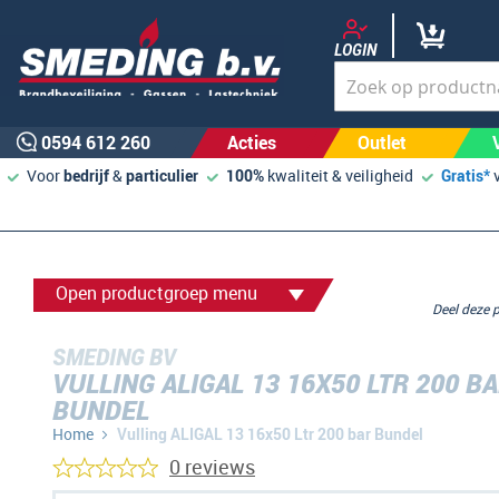
LOGIN
0594 612 260
Acties
Outlet
Voor
bedrijf
&
particulier
100%
kwaliteit & veiligheid
Gratis*
Open productgroep menu
Deel deze
SMEDING BV
VULLING ALIGAL 13 16X50 LTR 200 B
BUNDEL
Home
Vulling ALIGAL 13 16x50 Ltr 200 bar Bundel
0 reviews