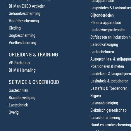
Lasapparatuur
BHV en EHBO Artikelen
Laspistolen & Lastoortse
Gehoorbescherming
Slijtonderdelen
Hoofdbescherming
Plasma apparatuur
Kleding
Lastoevoegmaterialen
Oogbescherming
Stiftlassen en Induction 
Voetbescherming
Lasrookafzuiging
Lastoebehoren
OPLEIDING & TRAINING
Autogeen las- & snijappa
VR Firetrainer
Positioneren & meten
BHV & Herhaling
Lasdekens & lasgordijnen
Laskabels & toebehoren
SERVICE & ONDERHOUD
Lastafels & Toebehoren
Gastechniek
Slijpen
Brandbeveiliging
Lasnaadreiniging
Lastechniek
Elektrisch gereedschap
Overig
Lasautomatisering
Hand en armbescherming