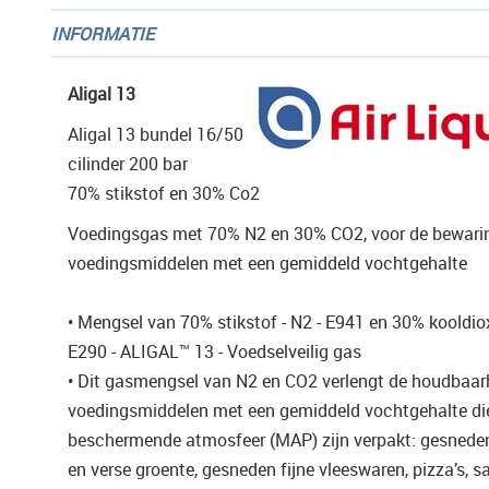
afbeeldingen-
INFORMATIE
gallerij
Aligal 13
Aligal 13 bundel 16/50
cilinder 200 bar
70% stikstof en 30% Co2
Voedingsgas met 70% N2 en 30% CO2, voor de bewari
voedingsmiddelen met een gemiddeld vochtgehalte
• Mengsel van 70% stikstof - N2 - E941 en 30% kooldiox
E290 - ALIGAL™ 13 - Voedselveilig gas
• Dit gasmengsel van N2 en CO2 verlengt de houdbaar
voedingsmiddelen met een gemiddeld vochtgehalte di
beschermende atmosfeer (MAP) zijn verpakt: gesneden 
en verse groente, gesneden fijne vleeswaren, pizza’s, 