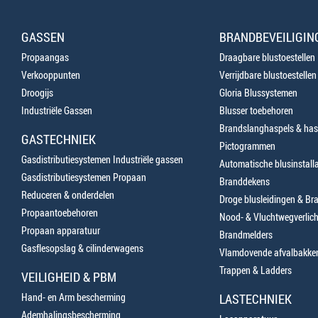
GASSEN
BRANDBEVEILIGIN
Propaangas
Draagbare blustoestellen
Verkooppunten
Verrijdbare blustoestellen
Droogijs
Gloria Blussystemen
Industriële Gassen
Blusser toebehoren
Brandslanghaspels & has
GASTECHNIEK
Pictogrammen
Gasdistributiesystemen Industriële gassen
Automatische blusinstalla
Gasdistributiesystemen Propaan
Branddekens
Reduceren & onderdelen
Droge blusleidingen & B
Propaantoebehoren
Nood- & Vluchtwegverlich
Propaan apparatuur
Brandmelders
Gasflesopslag & cilinderwagens
Vlamdovende afvalbakke
Trappen & Ladders
VEILIGHEID & PBM
Hand- en Arm bescherming
LASTECHNIEK
Ademhalingsbescherming