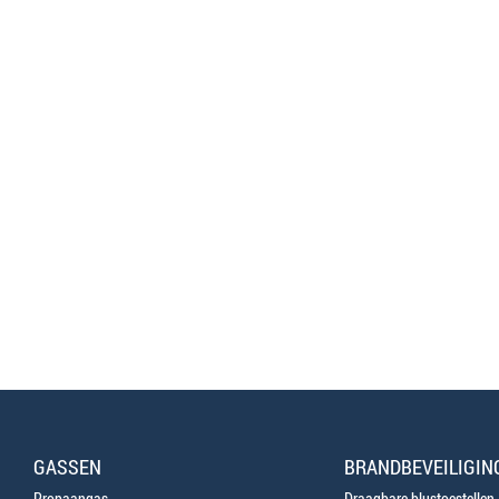
GASSEN
BRANDBEVEILIGIN
Propaangas
Draagbare blustoestellen