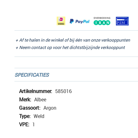
afbeeldingen-
gallerij
Af te halen in de winkel of bij één van onze verkooppunten
Neem contact op voor het dichtstbijzijnde verkooppunt
SPECIFICATIES
Meer
585016
informatie
Albee
Argon
Weld
1