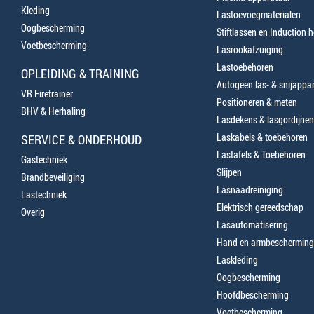
Kleding
Lastoevoegmaterialen
Oogbescherming
Stiftlassen en Induction 
Voetbescherming
Lasrookafzuiging
Lastoebehoren
OPLEIDING & TRAINING
Autogeen las- & snijappa
VR Firetrainer
Positioneren & meten
BHV & Herhaling
Lasdekens & lasgordijnen
Laskabels & toebehoren
SERVICE & ONDERHOUD
Lastafels & Toebehoren
Gastechniek
Slijpen
Brandbeveiliging
Lasnaadreiniging
Lastechniek
Elektrisch gereedschap
Overig
Lasautomatisering
Hand en armbescherming
Laskleding
Oogbescherming
Hoofdbescherming
Voetbescherming