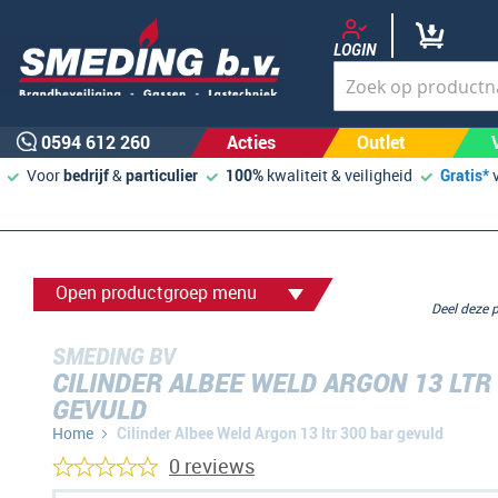
LOGIN
0594 612 260
Acties
Outlet
Voor
bedrijf
&
particulier
100%
kwaliteit & veiligheid
Gratis*
Open productgroep menu
Deel deze
SMEDING BV
CILINDER ALBEE WELD ARGON 13 LTR
GEVULD
Home
Cilinder Albee Weld Argon 13 ltr 300 bar gevuld
0 reviews