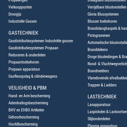
Verkooppunten
Verrijdbare blustoestellen
Droogijs
Gloria Blussystemen
Industriële Gassen
Blusser toebehoren
Brandslanghaspels & has
GASTECHNIEK
Pictogrammen
Gasdistributiesystemen Industriële gassen
Automatische blusinstalla
Gasdistributiesystemen Propaan
Branddekens
Reduceren & onderdelen
Droge blusleidingen & B
Propaantoebehoren
Nood- & Vluchtwegverlich
Propaan apparatuur
Brandmelders
Gasflesopslag & cilinderwagens
Vlamdovende afvalbakke
Trappen & Ladders
VEILIGHEID & PBM
Hand- en Arm bescherming
LASTECHNIEK
Ademhalingsbescherming
Lasapparatuur
BHV en EHBO Artikelen
Laspistolen & Lastoortse
Gehoorbescherming
Slijtonderdelen
Hoofdbescherming
Plasma apparatuur