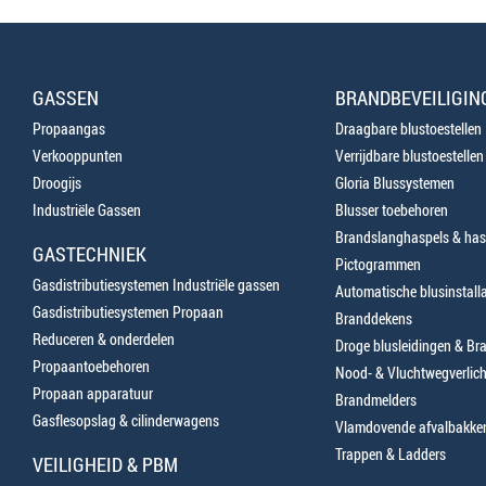
GASSEN
BRANDBEVEILIGIN
Propaangas
Draagbare blustoestellen
Verkooppunten
Verrijdbare blustoestellen
Droogijs
Gloria Blussystemen
Industriële Gassen
Blusser toebehoren
Brandslanghaspels & has
GASTECHNIEK
Pictogrammen
Gasdistributiesystemen Industriële gassen
Automatische blusinstalla
Gasdistributiesystemen Propaan
Branddekens
Reduceren & onderdelen
Droge blusleidingen & B
Propaantoebehoren
Nood- & Vluchtwegverlich
Propaan apparatuur
Brandmelders
Gasflesopslag & cilinderwagens
Vlamdovende afvalbakke
Trappen & Ladders
VEILIGHEID & PBM