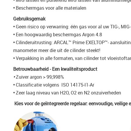
•
MIG lassen en pulserend MIG lassen van aluminiumleg
•
Beschermgas voor alle materialen
Gebruiksgemak
•
Geen risico op verwarring: één gas voor al uw TIG-, MI
•
Een hoogwaardig beschermgas Argon 4.8
•
Cilinderuitrusting: ARCAL™ Prime EXELTOP™- aansluiting
manometer meer die uit de cilinder steekt!
•
Verpakking in alle formaten, van cilinder tot vloeistof
Betrouwbaarheid - Een kwaliteitsproduct
•
Zuiver argon > 99,998%
•
Classificatie volgens ISO 14175-I1-Ar
•
Zeer laag niveau van H2O, O2 en N2 onzuiverheden
Kies voor de geïntegreerde regelaar:
eenvoudige, veilige 