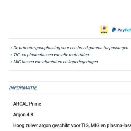
Ga
naar
het
begin
van
de
afbeeldingen-
De primaire gasoplossing voor een breed gamma toepassingen
gallerij
TIG- en plasmalassen van alle materialen
MIG lassen van aluminium en koperlegeringen
INFORMATIE
ARCAL Prime
Argon 4.8
Hoog zuiver argon geschikt voor TIG, MIG en plasma-las