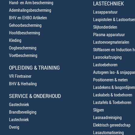
Hand- en Arm bescherming
LASTECHNIEK
Ademhalingsbescherming
Lasapparatuur
BHV en EHBO Artikelen
Laspistolen & Lastoortse
Gehoorbescherming
Slijtonderdelen
Hoofdbescherming
Plasma apparatuur
Kleding
Lastoevoegmaterialen
Oogbescherming
Stiftlassen en Induction 
Voetbescherming
Lasrookafzuiging
Lastoebehoren
OPLEIDING & TRAINING
Autogeen las- & snijappa
VR Firetrainer
Positioneren & meten
BHV & Herhaling
Lasdekens & lasgordijnen
Laskabels & toebehoren
SERVICE & ONDERHOUD
Lastafels & Toebehoren
Gastechniek
Slijpen
Brandbeveiliging
Lasnaadreiniging
Lastechniek
Elektrisch gereedschap
Overig
Lasautomatisering