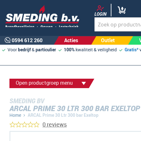
LOGIN
0594 612 260
Acties
Outlet
Voor
bedrijf
&
particulier
100%
kwaliteit & veiligheid
Gratis*
Open productgroep menu
SMEDING BV
ARCAL PRIME 30 LTR 300 BAR EXELTOP
Home
ARCAL Prime 30 Ltr 300 bar Exeltop
0 reviews
Ga