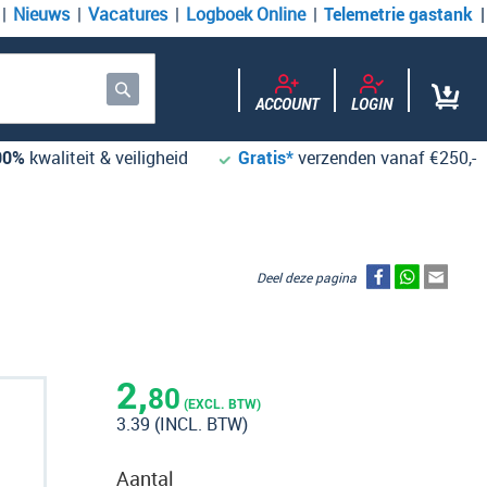
Nieuws
Vacatures
Logboek Online
Telemetrie gastank
ACCOUNT
LOGIN
Zoek
00%
kwaliteit & veiligheid
Gratis*
verzenden vanaf €250,-
Deel deze pagina
2,
80
(EXCL. BTW)
3.39
(INCL. BTW)
Aantal