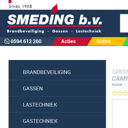
Zoe
0594 612 260
Acties
Outlet
SMEDI
BRANDBEVEILIGING
CAMP
Home
GASSEN
Ga
LASTECHNIEK
naar
het
GASTECHNIEK
einde