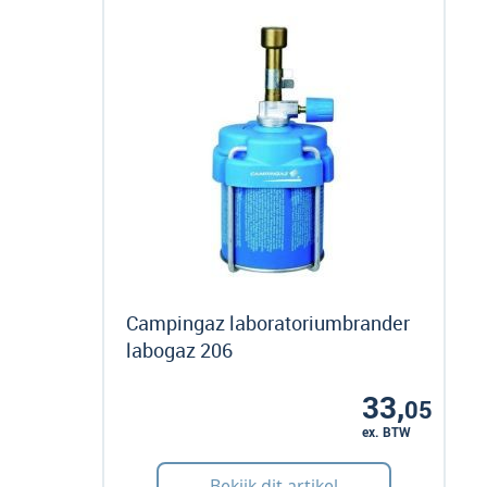
Campingaz laboratoriumbrander
labogaz 206
33,
05
ex. BTW
Art: 295125
Bekijk dit artikel