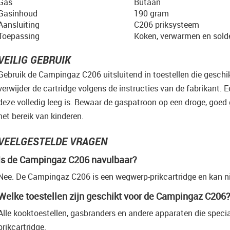
Gas
Butaan
Gasinhoud
190 gram
Aansluiting
C206 priksysteem
Toepassing
Koken, verwarmen en sold
VEILIG GEBRUIK
Gebruik de Campingaz C206 uitsluitend in toestellen die geschik
verwijder de cartridge volgens de instructies van de fabrikant.
deze volledig leeg is. Bewaar de gaspatroon op een droge, goed g
het bereik van kinderen.
VEELGESTELDE VRAGEN
Is de Campingaz C206 navulbaar?
Nee. De Campingaz C206 is een wegwerp-prikcartridge en kan n
Welke toestellen zijn geschikt voor de Campingaz C206
Alle kooktoestellen, gasbranders en andere apparaten die spec
prikcartridge.