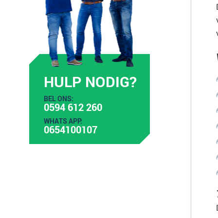
HULP NODIG?
BEL ONS:
0594 612 260
WHATS APP:
0654100107