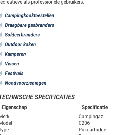
recreatieve als professionele gebruikers.
Campingkooktoestellen
Draagbare gasbranders
Soldeerbranders
Outdoor koken
Kamperen
Vissen
Festivals
Noodvoorzieningen
TECHNISCHE SPECIFICATIES
Eigenschap
Specificatie
Merk
Campingaz
Model
C206
Type
Prikcartridge