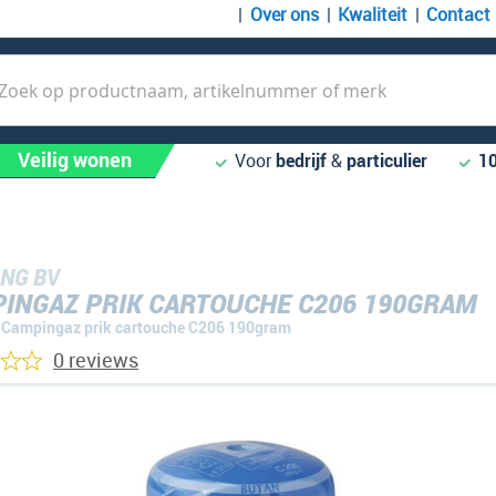
Over ons
Kwaliteit
Contact
k
Veilig wonen
Voor
bedrijf
&
particulier
1
NG BV
INGAZ PRIK CARTOUCHE C206 190GRAM
Campingaz prik cartouche C206 190gram
0 reviews