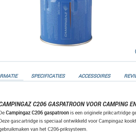
dingen-
ORMATIE
SPECIFICATIES
ACCESSOIRES
REVI
CAMPINGAZ C206 GASPATROON VOOR CAMPING EN
dingen-
De
Campingaz C206 gaspatroon
is een originele prikcartridge 
Deze gascartridge is speciaal ontwikkeld voor Campingaz kookt
gebruikmaken van het C206-priksysteem.