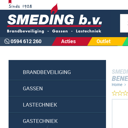
Zoe
0594 612 260
Acties
Outlet
SMEDI
BRANDBEVEILIGING
BENE
Home
GASSEN
Ga
LASTECHNIEK
naar
het
GASTECHNIEK
einde