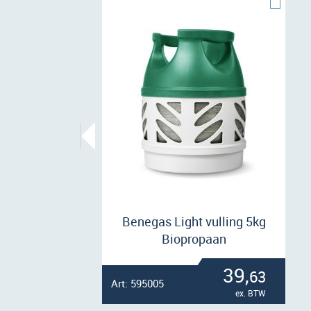
Benegas Light vulling 5kg
Biopropaan
39,
63
Art: 595005
ex. BTW