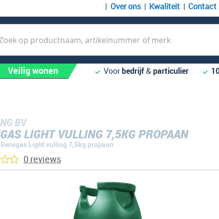
Over ons
Kwaliteit
Contact
k
Veilig wonen
Voor
bedrijf
&
particulier
1
NG BV
GAS LIGHT VULLING 7,5KG PROPAAN
Benegas Light vulling 7,5kg propaan
0 reviews