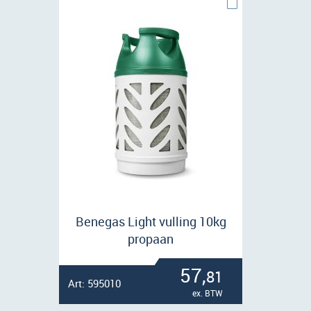
Benegas Light vulling 10kg
propaan
57,
81
Art: 595010
ex. BTW