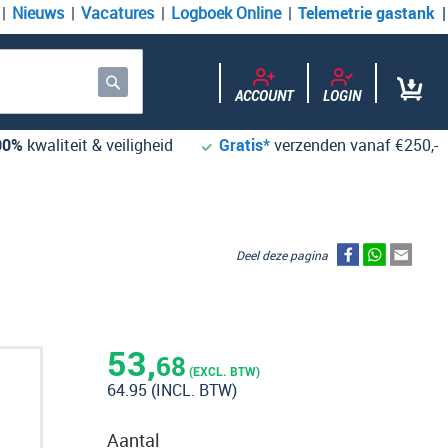
Nieuws
Vacatures
Logboek Online
Telemetrie gastank
ACCOUNT
LOGIN
Zoek
00%
kwaliteit & veiligheid
Gratis*
verzenden vanaf €250,-
Deel deze pagina
53,
68
(EXCL. BTW)
64.95
(INCL. BTW)
Aantal