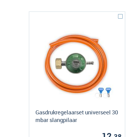
Gasdrukregelaarset universeel 30
mbar slangpilaar
12,
38