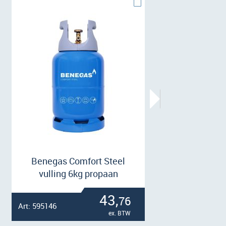
Benegas Comfort Steel
vulling 6kg propaan
43,
76
Art: 595146
Art
ex. BTW