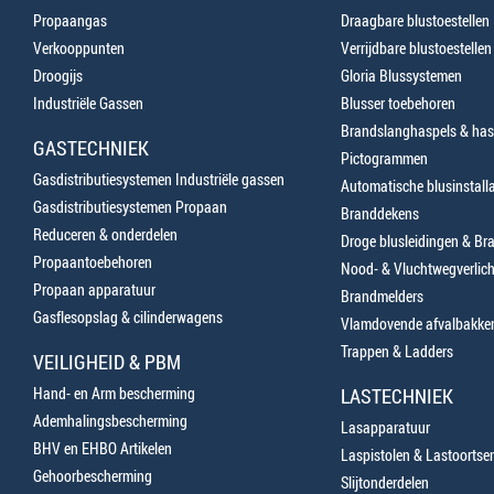
Propaangas
Draagbare blustoestellen
Verkooppunten
Verrijdbare blustoestellen
Droogijs
Gloria Blussystemen
Industriële Gassen
Blusser toebehoren
Brandslanghaspels & has
GASTECHNIEK
Pictogrammen
Gasdistributiesystemen Industriële gassen
Automatische blusinstalla
Gasdistributiesystemen Propaan
Branddekens
Reduceren & onderdelen
Droge blusleidingen & B
Propaantoebehoren
Nood- & Vluchtwegverlich
Propaan apparatuur
Brandmelders
Gasflesopslag & cilinderwagens
Vlamdovende afvalbakke
Trappen & Ladders
VEILIGHEID & PBM
Hand- en Arm bescherming
LASTECHNIEK
Ademhalingsbescherming
Lasapparatuur
BHV en EHBO Artikelen
Laspistolen & Lastoortse
Gehoorbescherming
Slijtonderdelen