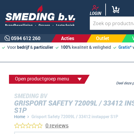
LOGIN
0594 612 260
Acties
Outlet
Voor
bedrijf
&
particulier
100%
kwaliteit & veiligheid
Gratis*
Open productgroep menu
Deel deze
SMEDING BV
GRISPORT SAFETY 72009L / 33412 I
S1P
Home
Grisport Safety 72009L / 33412 instapper S1P
0 reviews