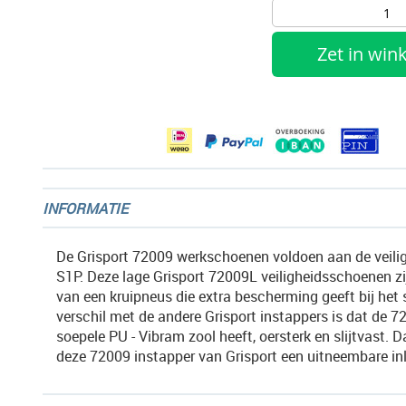
afbeeldingen-
gallerij
Zet in wi
INFORMATIE
De Grisport 72009 werkschoenen voldoen aan de veil
S1P. Deze lage Grisport 72009L veiligheidsschoenen zi
van een kruipneus die extra bescherming geeft bij het 
verschil met de andere Grisport instappers is dat de 7
soepele PU - Vibram zool heeft, oersterk en slijtvast. D
deze 72009 instapper van Grisport een uitneembare in