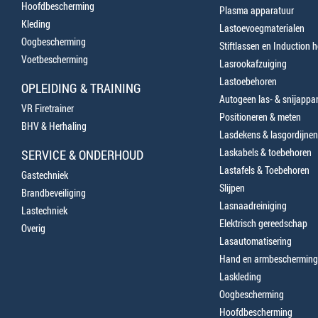
Hoofdbescherming
Plasma apparatuur
Kleding
Lastoevoegmaterialen
Oogbescherming
Stiftlassen en Induction 
Voetbescherming
Lasrookafzuiging
Lastoebehoren
OPLEIDING & TRAINING
Autogeen las- & snijappa
VR Firetrainer
Positioneren & meten
BHV & Herhaling
Lasdekens & lasgordijnen
Laskabels & toebehoren
SERVICE & ONDERHOUD
Lastafels & Toebehoren
Gastechniek
Slijpen
Brandbeveiliging
Lasnaadreiniging
Lastechniek
Elektrisch gereedschap
Overig
Lasautomatisering
Hand en armbescherming
Laskleding
Oogbescherming
Hoofdbescherming