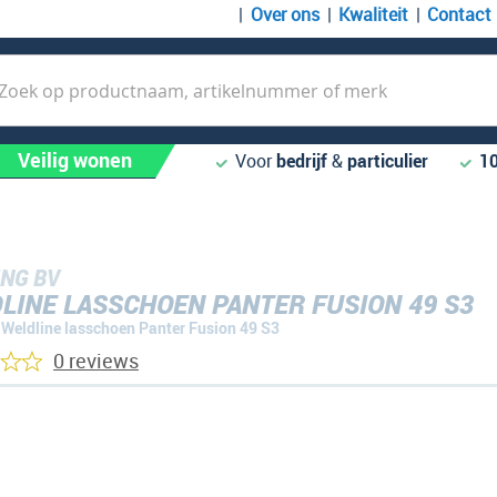
Over ons
Kwaliteit
Contact
k
Veilig wonen
Voor
bedrijf
&
particulier
1
NG BV
LINE LASSCHOEN PANTER FUSION 49 S3
Weldline lasschoen Panter Fusion 49 S3
0 reviews