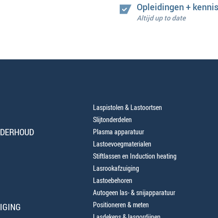
Opleidingen + kenni
Altijd up to date
Laspistolen & Lastoortsen
Slijtonderdelen
NDERHOUD
Plasma apparatuur
Lastoevoegmaterialen
Stiftlassen en Induction heating
Lasrookafzuiging
Lastoebehoren
Autogeen las- & snijapparatuur
Positioneren & meten
IGING
Lasdekens & lasgordijnen