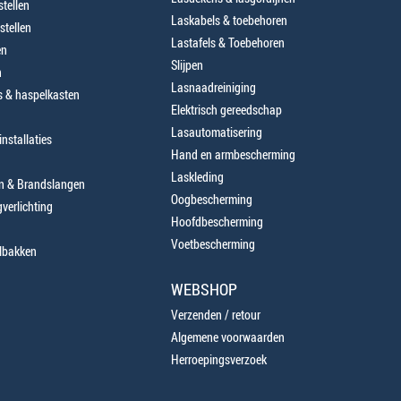
tellen
Laskabels & toebehoren
stellen
Lastafels & Toebehoren
en
Slijpen
n
Lasnaadreiniging
 & haspelkasten
Elektrisch gereedschap
Lasautomatisering
nstallaties
Hand en armbescherming
Laskleding
en & Brandslangen
Oogbescherming
verlichting
Hoofdbescherming
Voetbescherming
lbakken
WEBSHOP
Verzenden / retour
Algemene voorwaarden
Herroepingsverzoek