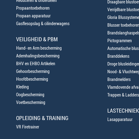
Reduceren & onderdelen
Draagbare blustoes
Propaantoebehoren
Verrijdbare blustoe
Propaan apparatuur
Gloria Blussystem
Gasflesopslag & cilinderwagens
Blusser toebehore
Brandslanghaspels
VEILIGHEID & PBM
Pictogrammen
Hand- en Arm bescherming
Automatische blusi
Ademhalingsbescherming
Branddekens
BHV en EHBO Artikelen
Droge blusleiding
Gehoorbescherming
Nood- & Vluchtweg
Hoofdbescherming
Brandmelders
Kleding
Vlamdovende afva
Oogbescherming
Trappen & Ladders
Voetbescherming
LASTECHNIEK
OPLEIDING & TRAINING
Lasapparatuur
VR Firetrainer