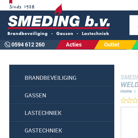
Zoe
0594 612 260
Acties
Outlet
SMEDI
BRANDBEVEILIGING
WELD
Home
GASSEN
Ga
LASTECHNIEK
naar
het
GASTECHNIEK
einde