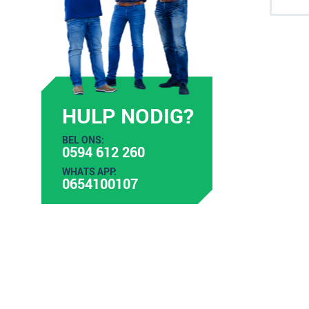
HULP NODIG?
BEL ONS:
0594 612 260
WHATS APP:
0654100107