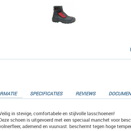
dingen-
ORMATIE
SPECIFICATIES
REVIEWS
DOCUMEN
dingen-
Veilig in stevige, comfortabele en stijlvolle lasschoenen!
Deze schoen is uitgevoerd met een speciaal manchet voor besch
volnerfleer, ademend en vuurvast. beschermt tegen hoge tempe