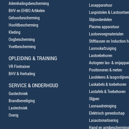
Ademhalingsbescherming
Lasapparatuur
BHV en EHBO Artikelen
Laspistolen & Lastoortse
Gehoorbescherming
Slijtonderdelen
Hoofdbescherming
Plasma apparatuur
Kleding
Lastoevoegmaterialen
Oogbescherming
Stiftlassen en Induction 
Voetbescherming
Lasrookafzuiging
Lastoebehoren
OPLEIDING & TRAINING
Autogeen las- & snijappa
VR Firetrainer
Positioneren & meten
BHV & Herhaling
Lasdekens & lasgordijnen
Laskabels & toebehoren
SERVICE & ONDERHOUD
Lastafels & Toebehoren
Gastechniek
Slijpen
Brandbeveiliging
Lasnaadreiniging
Lastechniek
Elektrisch gereedschap
Overig
Lasautomatisering
Hand en armbescherming