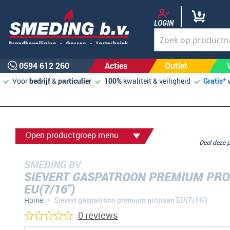
LOGIN
0594 612 260
Acties
Outlet
Voor
bedrijf
&
particulier
100%
kwaliteit & veiligheid
Gratis*
Open productgroep menu
Deel deze
SMEDING BV
SIEVERT GASPATROON PREMIUM PR
EU(7/16")
Home
Sievert gaspatroon premium propaan EU(7/16")
0 reviews