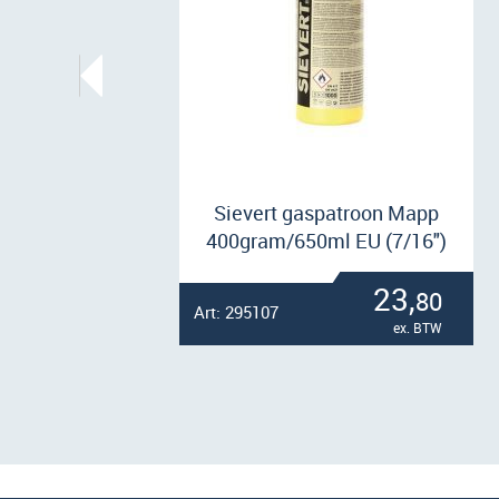
Sievert gaspatroon Mapp
400gram/650ml EU (7/16")
23,
80
Art: 295107
ex. BTW