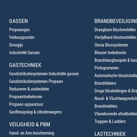
GASSEN
BRANDBEVEILIGIN
Propaangas
Draagbare blustoestellen
Verkooppunten
Verrijdbare blustoestellen
Droogijs
Gloria Blussystemen
Industriële Gassen
Blusser toebehoren
Brandslanghaspels & has
GASTECHNIEK
Pictogrammen
Gasdistributiesystemen Industriële gassen
Automatische blusinstalla
Gasdistributiesystemen Propaan
Branddekens
Reduceren & onderdelen
Droge blusleidingen & B
Propaantoebehoren
Nood- & Vluchtwegverlich
Propaan apparatuur
Brandmelders
Gasflesopslag & cilinderwagens
Vlamdovende afvalbakke
Trappen & Ladders
VEILIGHEID & PBM
Hand- en Arm bescherming
LASTECHNIEK