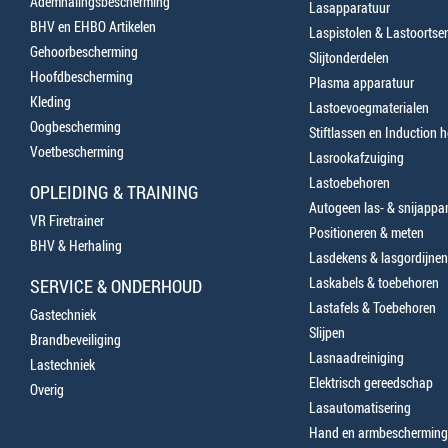
Ademhalingsbescherming
Lasapparatuur
BHV en EHBO Artikelen
Laspistolen & Lastoortse
Gehoorbescherming
Slijtonderdelen
Hoofdbescherming
Plasma apparatuur
Kleding
Lastoevoegmaterialen
Oogbescherming
Stiftlassen en Induction 
Voetbescherming
Lasrookafzuiging
Lastoebehoren
OPLEIDING & TRAINING
Autogeen las- & snijappa
VR Firetrainer
Positioneren & meten
BHV & Herhaling
Lasdekens & lasgordijnen
Laskabels & toebehoren
SERVICE & ONDERHOUD
Lastafels & Toebehoren
Gastechniek
Slijpen
Brandbeveiliging
Lasnaadreiniging
Lastechniek
Elektrisch gereedschap
Overig
Lasautomatisering
Hand en armbescherming