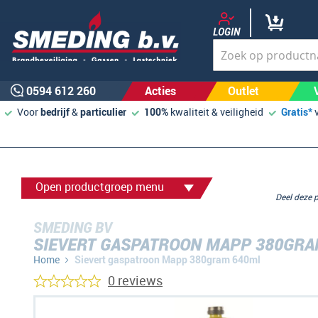
LOGIN
0594 612 260
Acties
Outlet
Voor
bedrijf
&
particulier
100%
kwaliteit & veiligheid
Gratis*
Open productgroep menu
Deel deze
SMEDING BV
SIEVERT GASPATROON MAPP 380GRA
Home
Sievert gaspatroon Mapp 380gram 640ml
0 reviews
Ga