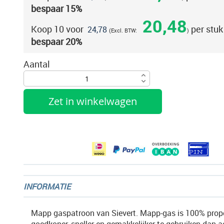
bespaar
15
%
gallerij
20,48
Koop 10 voor
per stuk
24,78
bespaar
20
%
Aantal
Zet in winkelwagen
INFORMATIE
Mapp gaspatroon van Sievert. Mapp-gas is 100% propee