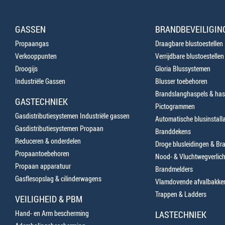
GASSEN
BRANDBEVEILIGIN
Propaangas
Draagbare blustoestellen
Verkooppunten
Verrijdbare blustoestellen
Droogijs
Gloria Blussystemen
Industriële Gassen
Blusser toebehoren
Brandslanghaspels & has
GASTECHNIEK
Pictogrammen
Gasdistributiesystemen Industriële gassen
Automatische blusinstalla
Gasdistributiesystemen Propaan
Branddekens
Reduceren & onderdelen
Droge blusleidingen & B
Propaantoebehoren
Nood- & Vluchtwegverlich
Propaan apparatuur
Brandmelders
Gasflesopslag & cilinderwagens
Vlamdovende afvalbakke
Trappen & Ladders
VEILIGHEID & PBM
Hand- en Arm bescherming
LASTECHNIEK