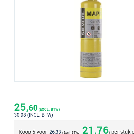
naar
het
einde
van
de
afbeeldingen-
gallerij
Ga
naar
het
25,
60
begin
(EXCL. BTW)
30.98
(INCL. BTW)
van
de
21,76
Koop 5 voor
per stuk 
afbeeldingen-
26,33