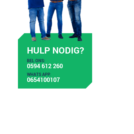
HULP NODIG?
BEL ONS:
0594 612 260
WHATS APP:
0654100107