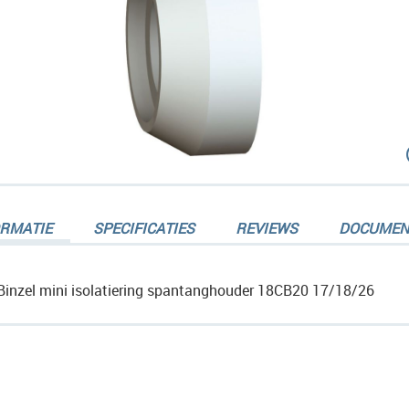
dingen-
ORMATIE
SPECIFICATIES
REVIEWS
DOCUMEN
Binzel mini isolatiering spantanghouder 18CB20 17/18/26
dingen-