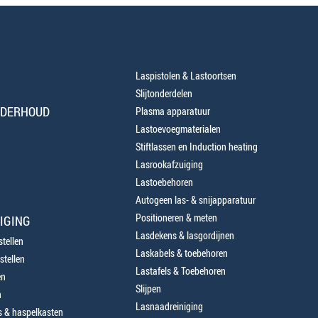
Laspistolen & Lastoortsen
Slijtonderdelen
NDERHOUD
Plasma apparatuur
Lastoevoegmaterialen
Stiftlassen en Induction heating
Lasrookafzuiging
Lastoebehoren
Autogeen las- & snijapparatuur
Positioneren & meten
IGING
Lasdekens & lasgordijnen
tellen
Laskabels & toebehoren
stellen
Lastafels & Toebehoren
en
Slijpen
n
Lasnaadreiniging
 & haspelkasten