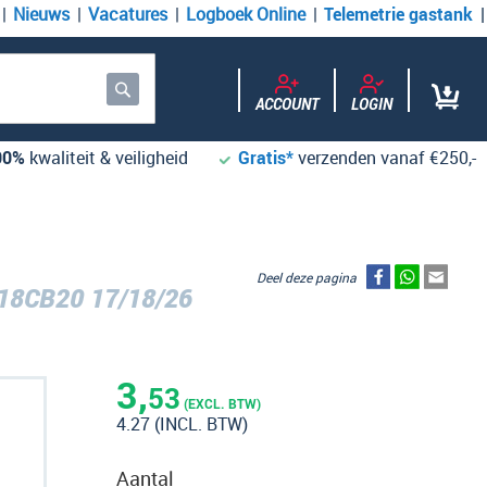
Nieuws
Vacatures
Logboek Online
Telemetrie gastank
ACCOUNT
LOGIN
Zoek
00%
kwaliteit & veiligheid
Gratis*
verzenden vanaf €250,-
Deel deze pagina
18CB20 17/18/26
3,
53
(EXCL. BTW)
4.27
(INCL. BTW)
Aantal