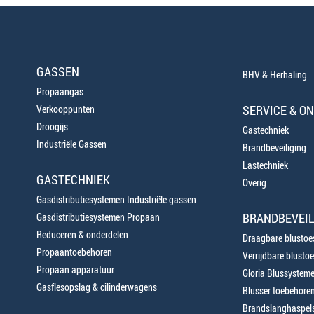
GASSEN
BHV & Herhaling
Propaangas
SERVICE & O
Verkooppunten
Droogijs
Gastechniek
Industriële Gassen
Brandbeveiliging
Lastechniek
GASTECHNIEK
Overig
Gasdistributiesystemen Industriële gassen
BRANDBEVEIL
Gasdistributiesystemen Propaan
Reduceren & onderdelen
Draagbare blustoes
Propaantoebehoren
Verrijdbare blustoe
Propaan apparatuur
Gloria Blussystem
Gasflesopslag & cilinderwagens
Blusser toebehore
Brandslanghaspels