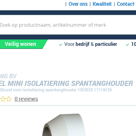
Over ons
Kwaliteit
Contact
k
Veilig wonen
Voor
bedrijf
&
particulier
1
NG BV
EL MINI ISOLATIERING SPANTANGHOUDER 
Binzel mini isolatiering spantanghouder 18CB20 17/18/26
0 reviews