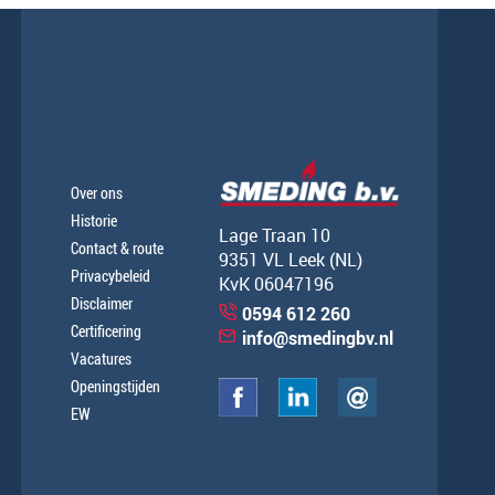
Over ons
Historie
Lage Traan 10
Contact & route
9351 VL Leek (NL)
Privacybeleid
KvK 06047196
Disclaimer
0594 612 260
Certificering
info@smedingbv.nl
Vacatures
Openingstijden
EW