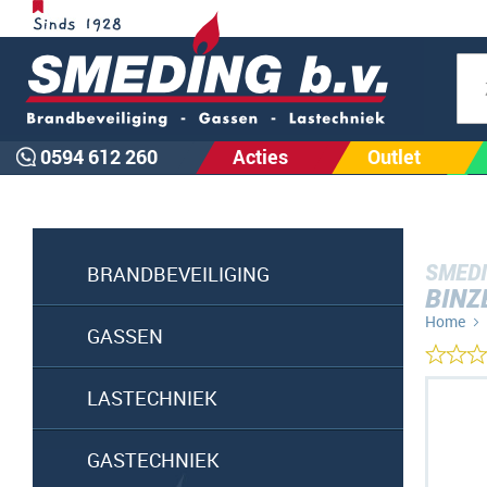
Zoe
0594 612 260
Acties
Outlet
SMEDI
BRANDBEVEILIGING
BINZ
Home
GASSEN
Ga
LASTECHNIEK
naar
het
GASTECHNIEK
einde