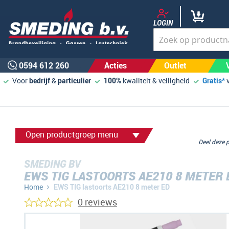
LOGIN
0594 612 260
Acties
Outlet
Voor
bedrijf
&
particulier
100%
kwaliteit & veiligheid
Gratis*
Open productgroep menu
Deel deze
SMEDING BV
EWS TIG LASTOORTS AE210 8 METER 
Home
EWS TIG lastoorts AE210 8 meter ED
0 reviews
Ga