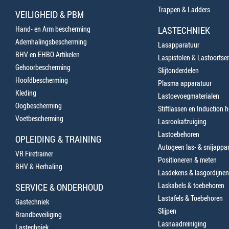
Trappen & Ladders
VEILIGHEID & PBM
Hand- en Arm bescherming
LASTECHNIEK
Ademhalingsbescherming
Lasapparatuur
BHV en EHBO Artikelen
Laspistolen & Lastoortse
Gehoorbescherming
Slijtonderdelen
Hoofdbescherming
Plasma apparatuur
Kleding
Lastoevoegmaterialen
Oogbescherming
Stiftlassen en Induction 
Voetbescherming
Lasrookafzuiging
Lastoebehoren
OPLEIDING & TRAINING
Autogeen las- & snijappa
VR Firetrainer
Positioneren & meten
BHV & Herhaling
Lasdekens & lasgordijnen
Laskabels & toebehoren
SERVICE & ONDERHOUD
Lastafels & Toebehoren
Gastechniek
Slijpen
Brandbeveiliging
Lasnaadreiniging
Lastechniek