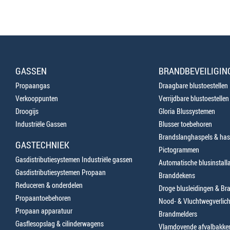
GASSEN
BRANDBEVEILIGIN
Propaangas
Draagbare blustoestellen
Verkooppunten
Verrijdbare blustoestellen
Droogijs
Gloria Blussystemen
Industriële Gassen
Blusser toebehoren
Brandslanghaspels & has
GASTECHNIEK
Pictogrammen
Gasdistributiesystemen Industriële gassen
Automatische blusinstalla
Gasdistributiesystemen Propaan
Branddekens
Reduceren & onderdelen
Droge blusleidingen & B
Propaantoebehoren
Nood- & Vluchtwegverlich
Propaan apparatuur
Brandmelders
Gasflesopslag & cilinderwagens
Vlamdovende afvalbakke