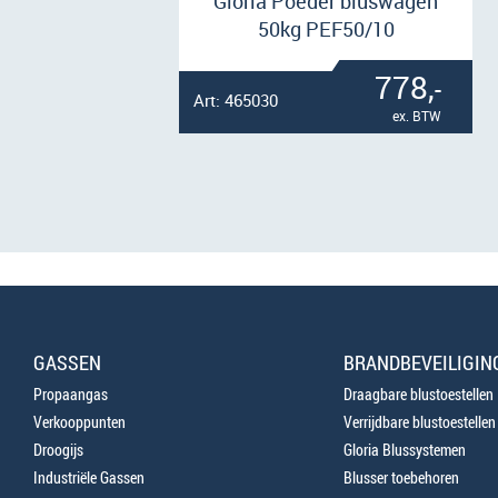
Gloria Poeder bluswagen
50kg PEF50/10
778,
-
Art: 465030
ex. BTW
GASSEN
BRANDBEVEILIGIN
Propaangas
Draagbare blustoestellen
Verkooppunten
Verrijdbare blustoestellen
Droogijs
Gloria Blussystemen
Industriële Gassen
Blusser toebehoren