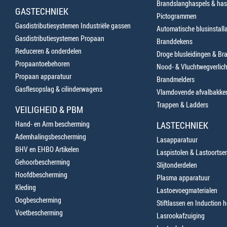
Brandslanghaspels & has
GASTECHNIEK
Pictogrammen
Gasdistributiesystemen Industriële gassen
Automatische blusinstalla
Gasdistributiesystemen Propaan
Branddekens
Reduceren & onderdelen
Droge blusleidingen & B
Propaantoebehoren
Nood- & Vluchtwegverlich
Propaan apparatuur
Brandmelders
Gasflesopslag & cilinderwagens
Vlamdovende afvalbakke
Trappen & Ladders
VEILIGHEID & PBM
Hand- en Arm bescherming
LASTECHNIEK
Ademhalingsbescherming
Lasapparatuur
BHV en EHBO Artikelen
Laspistolen & Lastoortse
Gehoorbescherming
Slijtonderdelen
Hoofdbescherming
Plasma apparatuur
Kleding
Lastoevoegmaterialen
Oogbescherming
Stiftlassen en Induction 
Voetbescherming
Lasrookafzuiging