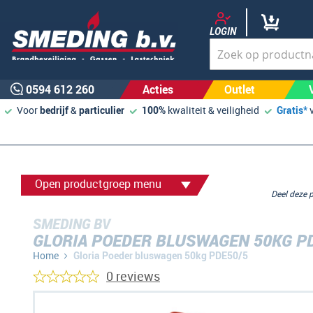
LOGIN
0594 612 260
Acties
Outlet
Voor
bedrijf
&
particulier
100%
kwaliteit & veiligheid
Gratis*
Open productgroep menu
Deel deze
SMEDING BV
GLORIA POEDER BLUSWAGEN 50KG P
Home
Gloria Poeder bluswagen 50kg PDE50/5
0 reviews
Ga