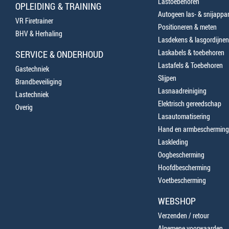
Lastoebehoren
OPLEIDING & TRAINING
Autogeen las- & snijappa
VR Firetrainer
Positioneren & meten
BHV & Herhaling
Lasdekens & lasgordijnen
Laskabels & toebehoren
SERVICE & ONDERHOUD
Lastafels & Toebehoren
Gastechniek
Slijpen
Brandbeveiliging
Lasnaadreiniging
Lastechniek
Elektrisch gereedschap
Overig
Lasautomatisering
Hand en armbescherming
Laskleding
Oogbescherming
Hoofdbescherming
Voetbescherming
WEBSHOP
Verzenden / retour
Algemene voorwaarden