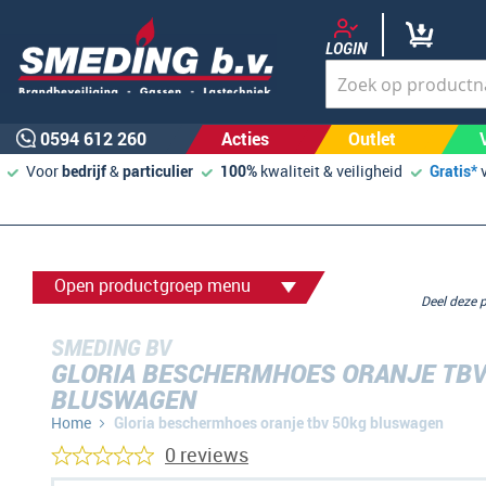
LOGIN
0594 612 260
Acties
Outlet
Voor
bedrijf
&
particulier
100%
kwaliteit & veiligheid
Gratis*
Open productgroep menu
Deel deze
SMEDING BV
GLORIA BESCHERMHOES ORANJE TBV
BLUSWAGEN
Home
Gloria beschermhoes oranje tbv 50kg bluswagen
0 reviews