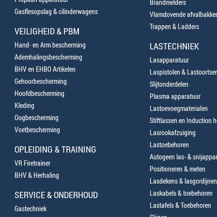
Brandmelders
Gasflesopslag & cilinderwagens
Vlamdovende afvalbakke
Trappen & Ladders
VEILIGHEID & PBM
Hand- en Arm bescherming
LASTECHNIEK
Ademhalingsbescherming
Lasapparatuur
BHV en EHBO Artikelen
Laspistolen & Lastoortse
Gehoorbescherming
Slijtonderdelen
Hoofdbescherming
Plasma apparatuur
Kleding
Lastoevoegmaterialen
Oogbescherming
Stiftlassen en Induction 
Voetbescherming
Lasrookafzuiging
Lastoebehoren
OPLEIDING & TRAINING
Autogeen las- & snijappa
VR Firetrainer
Positioneren & meten
BHV & Herhaling
Lasdekens & lasgordijnen
Laskabels & toebehoren
SERVICE & ONDERHOUD
Lastafels & Toebehoren
Gastechniek