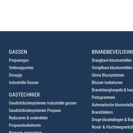
GASSEN
BRANDBEVEILIGIN
Propaangas
Draagbare blustoestellen
Verkooppunten
Verrijdbare blustoestellen
Droogijs
Gloria Blussystemen
Industriële Gassen
Blusser toebehoren
Brandslanghaspels & has
GASTECHNIEK
Pictogrammen
Gasdistributiesystemen Industriële gassen
Automatische blusinstalla
Gasdistributiesystemen Propaan
Branddekens
Reduceren & onderdelen
Droge blusleidingen & B
Propaantoebehoren
Nood- & Vluchtwegverlich
Propaan apparatuur