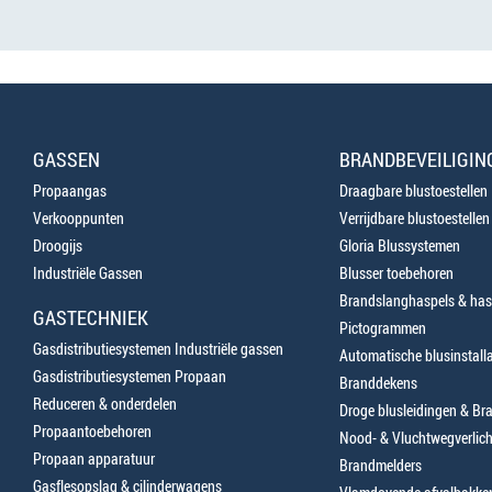
GASSEN
BRANDBEVEILIGIN
Propaangas
Draagbare blustoestellen
Verkooppunten
Verrijdbare blustoestellen
Droogijs
Gloria Blussystemen
Industriële Gassen
Blusser toebehoren
Brandslanghaspels & has
GASTECHNIEK
Pictogrammen
Gasdistributiesystemen Industriële gassen
Automatische blusinstalla
Gasdistributiesystemen Propaan
Branddekens
Reduceren & onderdelen
Droge blusleidingen & B
Propaantoebehoren
Nood- & Vluchtwegverlich
Propaan apparatuur
Brandmelders
Gasflesopslag & cilinderwagens