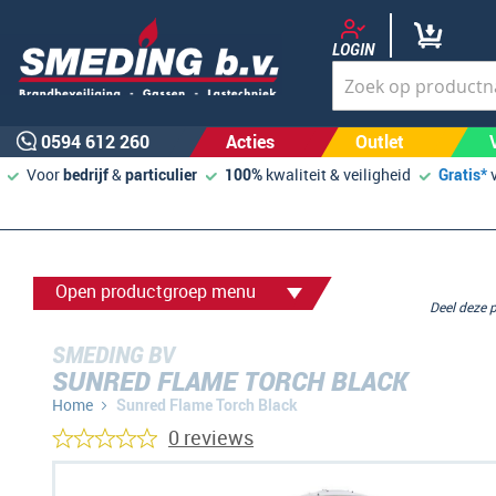
LOGIN
0594 612 260
Acties
Outlet
Voor
bedrijf
&
particulier
100%
kwaliteit & veiligheid
Gratis*
Open productgroep menu
Deel deze
SMEDING BV
SUNRED FLAME TORCH BLACK
Home
Sunred Flame Torch Black
0 reviews
Ga