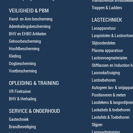
Vlamdovende afvalbakke
Trappen & Ladders
VEILIGHEID & PBM
Hand- en Arm bescherming
LASTECHNIEK
Ademhalingsbescherming
Lasapparatuur
BHV en EHBO Artikelen
Laspistolen & Lastoortse
Gehoorbescherming
Slijtonderdelen
Hoofdbescherming
Plasma apparatuur
Kleding
Lastoevoegmaterialen
Oogbescherming
Stiftlassen en Induction 
Voetbescherming
Lasrookafzuiging
Lastoebehoren
OPLEIDING & TRAINING
Autogeen las- & snijappa
VR Firetrainer
Positioneren & meten
BHV & Herhaling
Lasdekens & lasgordijnen
Laskabels & toebehoren
SERVICE & ONDERHOUD
Lastafels & Toebehoren
Gastechniek
Slijpen
Brandbeveiliging
Lasnaadreiniging