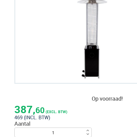
naar
het
einde
van
de
afbeeldingen-
gallerij
Ga
naar
Op voorraad!
het
387,
60
begin
(EXCL. BTW)
469
(INCL. BTW)
van
Aantal
de
afbeeldingen-