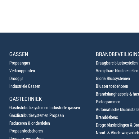
GASSEN
BRANDBEVEILIGIN
Propaangas
Draagbare blustoestellen
Verkooppunten
Verrijdbare blustoestellen
Droogijs
Gloria Blussystemen
Industriële Gassen
Blusser toebehoren
Brandslanghaspels & has
GASTECHNIEK
Pictogrammen
Gasdistributiesystemen Industriële gassen
Automatische blusinstalla
Gasdistributiesystemen Propaan
Branddekens
Reduceren & onderdelen
Droge blusleidingen & B
Propaantoebehoren
Nood- & Vluchtwegverlich
Propaan apparatuur