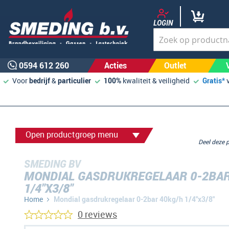
LOGIN
0594 612 260
Acties
Outlet
Voor
bedrijf
&
particulier
100%
kwaliteit & veiligheid
Gratis*
Open productgroep menu
Deel deze
SMEDING BV
MONDIAL GASDRUKREGELAAR 0-2BAR
1/4"X3/8"
Home
Mondial gasdrukregelaar 0-2bar 40kg/h 1/4"x3/8"
0 reviews