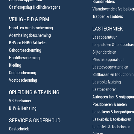
Brandmelders
Gasflesopslag & cilinderwagens
Vlamdovende afvalbakke
Trappen & Ladders
VEILIGHEID & PBM
Hand- en Arm bescherming
LASTECHNIEK
Ademhalingsbescherming
Lasapparatuur
BHV en EHBO Artikelen
Laspistolen & Lastoortse
Gehoorbescherming
Slijtonderdelen
Hoofdbescherming
Plasma apparatuur
Kleding
Lastoevoegmaterialen
Oogbescherming
Stiftlassen en Induction 
Voetbescherming
Lasrookafzuiging
Lastoebehoren
OPLEIDING & TRAINING
Autogeen las- & snijappa
VR Firetrainer
Positioneren & meten
BHV & Herhaling
Lasdekens & lasgordijnen
Laskabels & toebehoren
SERVICE & ONDERHOUD
Lastafels & Toebehoren
Gastechniek