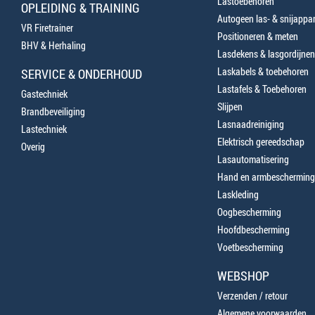
Lastoebehoren
OPLEIDING & TRAINING
Autogeen las- & snijappa
VR Firetrainer
Positioneren & meten
BHV & Herhaling
Lasdekens & lasgordijnen
Laskabels & toebehoren
SERVICE & ONDERHOUD
Lastafels & Toebehoren
Gastechniek
Slijpen
Brandbeveiliging
Lasnaadreiniging
Lastechniek
Elektrisch gereedschap
Overig
Lasautomatisering
Hand en armbescherming
Laskleding
Oogbescherming
Hoofdbescherming
Voetbescherming
WEBSHOP
Verzenden / retour
Algemene voorwaarden