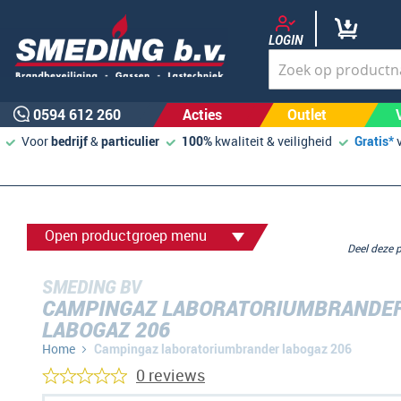
LOGIN
0594 612 260
Acties
Outlet
Voor
bedrijf
&
particulier
100%
kwaliteit & veiligheid
Gratis*
Open productgroep menu
Deel deze
SMEDING BV
CAMPINGAZ LABORATORIUMBRANDE
LABOGAZ 206
Home
Campingaz laboratoriumbrander labogaz 206
0 reviews