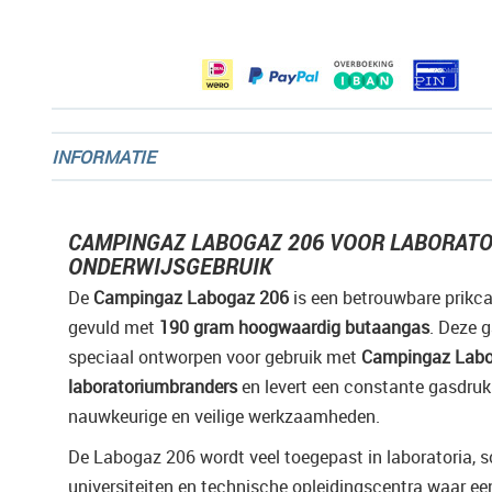
afbeeldingen-
gallerij
INFORMATIE
CAMPINGAZ LABOGAZ 206 VOOR LABORATO
ONDERWIJSGEBRUIK
De
Campingaz Labogaz 206
is een betrouwbare prikca
gevuld met
190 gram hoogwaardig butaangas
. Deze 
speciaal ontworpen voor gebruik met
Campingaz Lab
laboratoriumbranders
en levert een constante gasdruk
nauwkeurige en veilige werkzaamheden.
De Labogaz 206 wordt veel toegepast in laboratoria, s
universiteiten en technische opleidingscentra waar ee