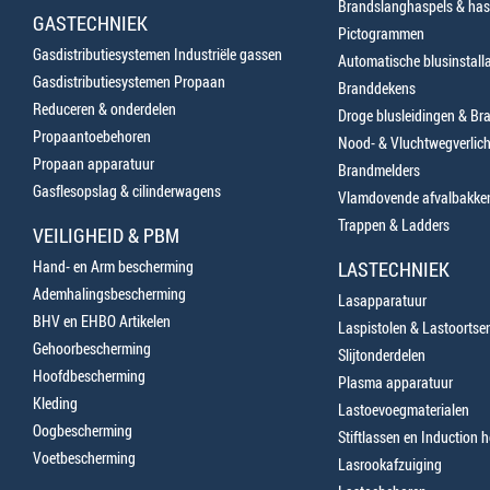
Brandslanghaspels & has
GASTECHNIEK
Pictogrammen
Gasdistributiesystemen Industriële gassen
Automatische blusinstalla
Gasdistributiesystemen Propaan
Branddekens
Reduceren & onderdelen
Droge blusleidingen & B
Propaantoebehoren
Nood- & Vluchtwegverlich
Propaan apparatuur
Brandmelders
Gasflesopslag & cilinderwagens
Vlamdovende afvalbakke
Trappen & Ladders
VEILIGHEID & PBM
Hand- en Arm bescherming
LASTECHNIEK
Ademhalingsbescherming
Lasapparatuur
BHV en EHBO Artikelen
Laspistolen & Lastoortse
Gehoorbescherming
Slijtonderdelen
Hoofdbescherming
Plasma apparatuur
Kleding
Lastoevoegmaterialen
Oogbescherming
Stiftlassen en Induction 
Voetbescherming
Lasrookafzuiging