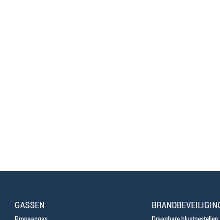
GASSEN
BRANDBEVEILIGIN
Propaangas
Draagbare blustoestellen