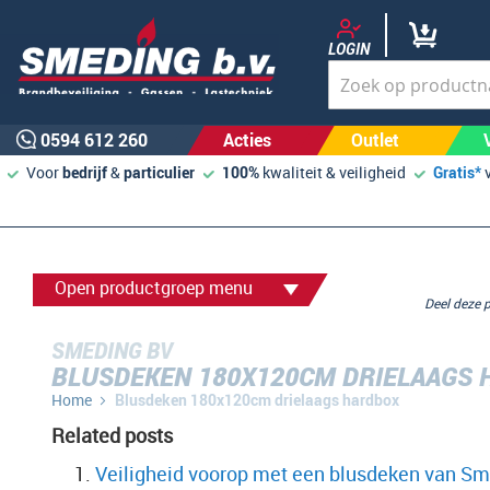
LOGIN
0594 612 260
Acties
Outlet
Voor
bedrijf
&
particulier
100%
kwaliteit & veiligheid
Gratis*
Open productgroep menu
Deel deze
SMEDING BV
BLUSDEKEN 180X120CM DRIELAAGS
Home
Blusdeken 180x120cm drielaags hardbox
Related posts
Veiligheid voorop met een blusdeken van Sm