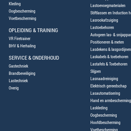
Kleding
Lastoevoegmaterialen
Oogbescherming
Stiftlassen en Induction 
Voetbescherming
Lasrookafzuiging
Lastoebehoren
OPLEIDING & TRAINING
Autogeen las- & snijappa
VR Firetrainer
Positioneren & meten
BHV & Herhaling
Lasdekens & lasgordijnen
Laskabels & toebehoren
SERVICE & ONDERHOUD
Lastafels & Toebehoren
Gastechniek
Slijpen
Brandbeveiliging
Lasnaadreiniging
Lastechniek
Elektrisch gereedschap
Overig
Lasautomatisering
Hand en armbescherming
Laskleding
Oogbescherming
Hoofdbescherming
Voetbescherming