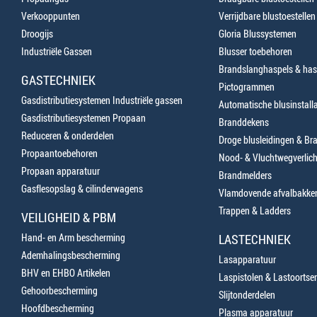
Verkooppunten
Verrijdbare blustoestellen
Droogijs
Gloria Blussystemen
Industriële Gassen
Blusser toebehoren
Brandslanghaspels & has
GASTECHNIEK
Pictogrammen
Gasdistributiesystemen Industriële gassen
Automatische blusinstalla
Gasdistributiesystemen Propaan
Branddekens
Reduceren & onderdelen
Droge blusleidingen & B
Propaantoebehoren
Nood- & Vluchtwegverlich
Propaan apparatuur
Brandmelders
Gasflesopslag & cilinderwagens
Vlamdovende afvalbakke
Trappen & Ladders
VEILIGHEID & PBM
Hand- en Arm bescherming
LASTECHNIEK
Ademhalingsbescherming
Lasapparatuur
BHV en EHBO Artikelen
Laspistolen & Lastoortse
Gehoorbescherming
Slijtonderdelen
Hoofdbescherming
Plasma apparatuur