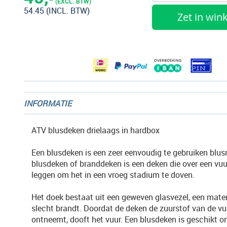
begin
(EXCL. BTW)
54.45
(INCL. BTW)
van
Zet in wi
de
afbeeldingen-
gallerij
INFORMATIE
ATV blusdeken drielaags in hardbox
Een blusdeken is een zeer eenvoudig te gebruiken blus
blusdeken of branddeken is een deken die over een vuur
leggen om het in een vroeg stadium te doven.
Het doek bestaat uit een geweven glasvezel, een mater
slecht brandt. Doordat de deken de zuurstof van de v
ontneemt, dooft het vuur. Een blusdeken is geschikt 