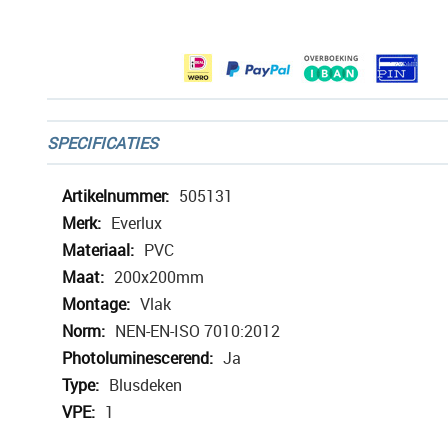
afbeeldingen-
gallerij
SPECIFICATIES
Meer
505131
informatie
Everlux
PVC
200x200mm
Vlak
NEN-EN-ISO 7010:2012
Ja
Blusdeken
1