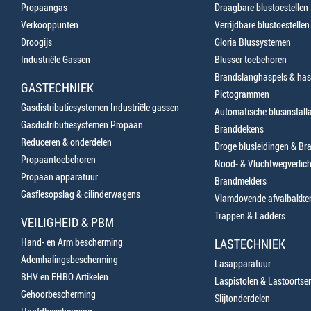
Propaangas
Draagbare blustoestellen
Verkooppunten
Verrijdbare blustoestellen
Droogijs
Gloria Blussystemen
Industriële Gassen
Blusser toebehoren
Brandslanghaspels & has
GASTECHNIEK
Pictogrammen
Gasdistributiesystemen Industriële gassen
Automatische blusinstalla
Gasdistributiesystemen Propaan
Branddekens
Reduceren & onderdelen
Droge blusleidingen & B
Propaantoebehoren
Nood- & Vluchtwegverlich
Propaan apparatuur
Brandmelders
Gasflesopslag & cilinderwagens
Vlamdovende afvalbakke
Trappen & Ladders
VEILIGHEID & PBM
Hand- en Arm bescherming
LASTECHNIEK
Ademhalingsbescherming
Lasapparatuur
BHV en EHBO Artikelen
Laspistolen & Lastoortse
Gehoorbescherming
Slijtonderdelen