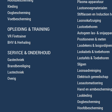
Hoofdbescherming
Plasma apparatuur
Kleding
Lastoevoegmaterialen
Oogbescherming
Stiftlassen en Induction 
Voetbescherming
Lasrookafzuiging
Lastoebehoren
OPLEIDING & TRAINING
Autogeen las- & snijappa
VR Firetrainer
Positioneren & meten
BHV & Herhaling
Lasdekens & lasgordijnen
Laskabels & toebehoren
SERVICE & ONDERHOUD
Lastafels & Toebehoren
Gastechniek
Slijpen
Brandbeveiliging
Lasnaadreiniging
Lastechniek
Elektrisch gereedschap
Overig
Lasautomatisering
Hand en armbescherming
Laskleding
Oogbescherming
Hoofdbescherming