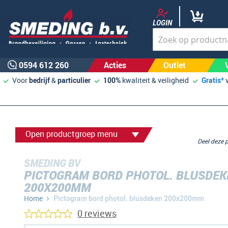
LOGIN
0594 612 260
Acties
Outlet
Voor
bedrijf
&
particulier
100%
kwaliteit & veiligheid
Gratis*
Open productgroep menu
Deel deze
SMEDING BV
PICTOGRAM BORD PHOTOL. BLUSDEK
200X200MM
Home
Pictogram bord photol. blusdeken 200x200mm
0 reviews