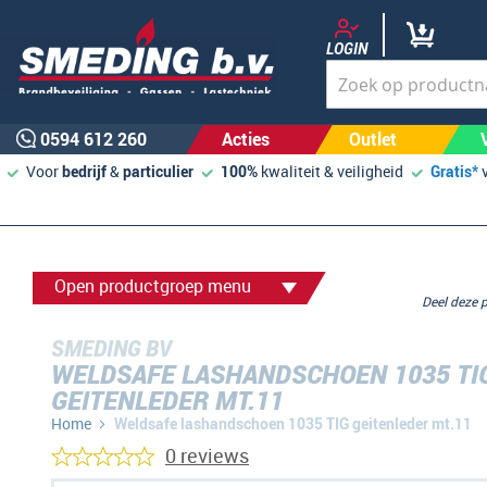
LOGIN
0594 612 260
Acties
Outlet
Voor
bedrijf
&
particulier
100%
kwaliteit & veiligheid
Gratis*
Open productgroep menu
Deel deze
SMEDING BV
WELDSAFE LASHANDSCHOEN 1035 TI
GEITENLEDER MT.11
Home
Weldsafe lashandschoen 1035 TIG geitenleder mt.11
0 reviews