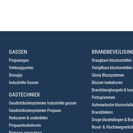
GASSEN
BRANDBEVEILIGIN
Propaangas
Draagbare blustoestellen
Verkooppunten
Verrijdbare blustoestellen
Droogijs
Gloria Blussystemen
Industriële Gassen
Blusser toebehoren
Brandslanghaspels & has
GASTECHNIEK
Pictogrammen
Gasdistributiesystemen Industriële gassen
Automatische blusinstalla
Gasdistributiesystemen Propaan
Branddekens
Reduceren & onderdelen
Droge blusleidingen & B
Propaantoebehoren
Nood- & Vluchtwegverlich
Propaan apparatuur