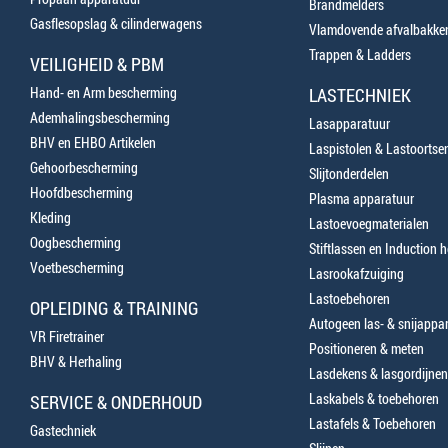
Brandmelders
Gasflesopslag & cilinderwagens
Vlamdovende afvalbakke
Trappen & Ladders
VEILIGHEID & PBM
Hand- en Arm bescherming
LASTECHNIEK
Ademhalingsbescherming
Lasapparatuur
BHV en EHBO Artikelen
Laspistolen & Lastoortse
Gehoorbescherming
Slijtonderdelen
Hoofdbescherming
Plasma apparatuur
Kleding
Lastoevoegmaterialen
Oogbescherming
Stiftlassen en Induction 
Voetbescherming
Lasrookafzuiging
Lastoebehoren
OPLEIDING & TRAINING
Autogeen las- & snijappa
VR Firetrainer
Positioneren & meten
BHV & Herhaling
Lasdekens & lasgordijnen
Laskabels & toebehoren
SERVICE & ONDERHOUD
Lastafels & Toebehoren
Gastechniek