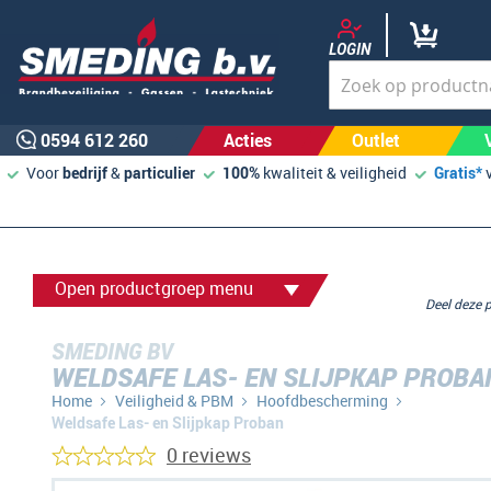
LOGIN
0594 612 260
Acties
Outlet
Voor
bedrijf
&
particulier
100%
kwaliteit & veiligheid
Gratis*
Open productgroep menu
Deel deze
SMEDING BV
WELDSAFE LAS- EN SLIJPKAP PROBA
Home
Veiligheid & PBM
Hoofdbescherming
Weldsafe Las- en Slijpkap Proban
0 reviews
Ga