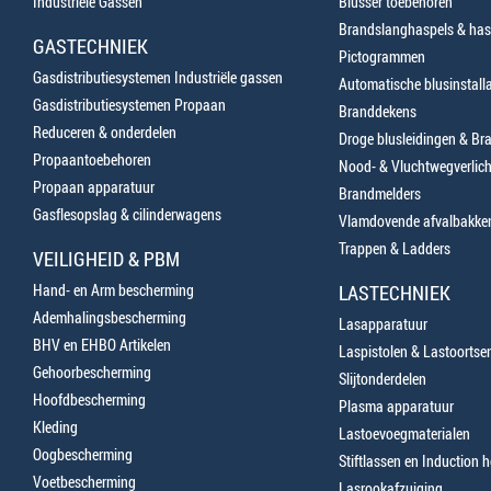
Industriële Gassen
Blusser toebehoren
Brandslanghaspels & has
GASTECHNIEK
Pictogrammen
Gasdistributiesystemen Industriële gassen
Automatische blusinstalla
Gasdistributiesystemen Propaan
Branddekens
Reduceren & onderdelen
Droge blusleidingen & B
Propaantoebehoren
Nood- & Vluchtwegverlich
Propaan apparatuur
Brandmelders
Gasflesopslag & cilinderwagens
Vlamdovende afvalbakke
Trappen & Ladders
VEILIGHEID & PBM
Hand- en Arm bescherming
LASTECHNIEK
Ademhalingsbescherming
Lasapparatuur
BHV en EHBO Artikelen
Laspistolen & Lastoortse
Gehoorbescherming
Slijtonderdelen
Hoofdbescherming
Plasma apparatuur
Kleding
Lastoevoegmaterialen
Oogbescherming
Stiftlassen en Induction 
Voetbescherming
Lasrookafzuiging