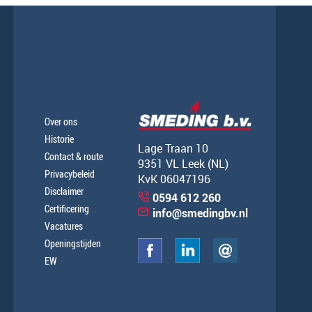
Over ons
Historie
Lage Traan 10
Contact & route
9351 VL Leek (NL)
Privacybeleid
KvK 06047196
Disclaimer
0594 612 260
Certificering
info@smedingbv.nl
Vacatures
Openingstijden
EW