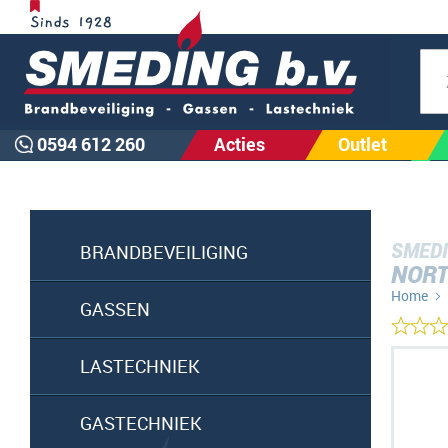
Zoe
0594 612 260
Acties
Outlet
SMEDI
BRANDBEVEILIGING
NORT
Home
GASSEN
Ga
LASTECHNIEK
naar
het
GASTECHNIEK
einde