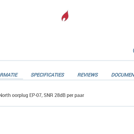
dingen-
ORMATIE
SPECIFICATIES
REVIEWS
DOCUMEN
North oorplug EP-07, SNR 28dB per paar
dingen-