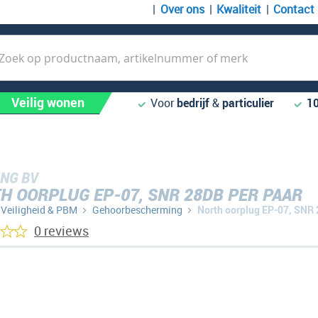
Over ons
Kwaliteit
Contact
k
Veilig wonen
Voor
bedrijf
&
particulier
1
NG BV
H OORPLUG EP-07, SNR 28DB PER PAAR
Veiligheid & PBM
Gehoorbescherming
North oorplug EP-07, SNR 
0 reviews