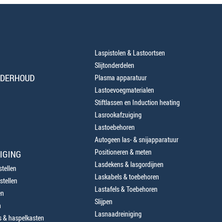
Laspistolen & Lastoortsen
Slijtonderdelen
NDERHOUD
Plasma apparatuur
Lastoevoegmaterialen
Stiftlassen en Induction heating
Lasrookafzuiging
Lastoebehoren
Autogeen las- & snijapparatuur
Positioneren & meten
IGING
Lasdekens & lasgordijnen
tellen
Laskabels & toebehoren
stellen
Lastafels & Toebehoren
en
Slijpen
n
Lasnaadreiniging
 & haspelkasten