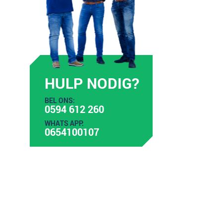
HULP NODIG?
BEL ONS:
0594 612 260
WHATS APP:
0654100107