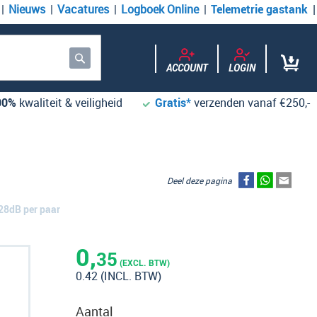
Nieuws
Vacatures
Logboek Online
Telemetrie gastank
ACCOUNT
LOGIN
Zoek
00%
kwaliteit & veiligheid
Gratis*
verzenden vanaf €250,-
Deel deze pagina
28dB per paar
0,
35
(EXCL. BTW)
0.42
(INCL. BTW)
Aantal