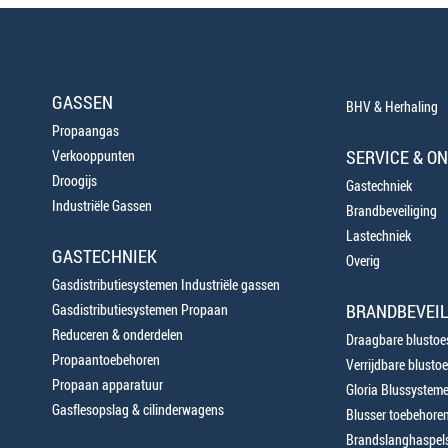
GASSEN
BHV & Herhaling
Propaangas
SERVICE & O
Verkooppunten
Droogijs
Gastechniek
Industriële Gassen
Brandbeveiliging
Lastechniek
GASTECHNIEK
Overig
Gasdistributiesystemen Industriële gassen
BRANDBEVEIL
Gasdistributiesystemen Propaan
Reduceren & onderdelen
Draagbare blustoes
Propaantoebehoren
Verrijdbare blustoe
Propaan apparatuur
Gloria Blussystem
Gasflesopslag & cilinderwagens
Blusser toebehore
Brandslanghaspels