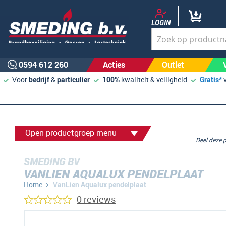
LOGIN
0594 612 260
Acties
Outlet
Voor
bedrijf
&
particulier
100%
kwaliteit & veiligheid
Gratis*
Open productgroep menu
Deel deze
SMEDING BV
VANLIEN AQUALUX PENDELPLAAT
Home
VanLien Aqualux pendelplaat
0 reviews
Ga