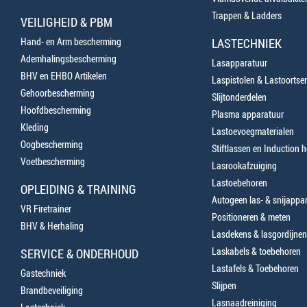
Trappen & Ladders
VEILIGHEID & PBM
Hand- en Arm bescherming
LASTECHNIEK
Ademhalingsbescherming
Lasapparatuur
BHV en EHBO Artikelen
Laspistolen & Lastoortse
Gehoorbescherming
Slijtonderdelen
Hoofdbescherming
Plasma apparatuur
Kleding
Lastoevoegmaterialen
Oogbescherming
Stiftlassen en Induction 
Voetbescherming
Lasrookafzuiging
Lastoebehoren
OPLEIDING & TRAINING
Autogeen las- & snijappa
VR Firetrainer
Positioneren & meten
BHV & Herhaling
Lasdekens & lasgordijnen
Laskabels & toebehoren
SERVICE & ONDERHOUD
Lastafels & Toebehoren
Gastechniek
Slijpen
Brandbeveiliging
Lasnaadreiniging