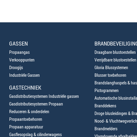
GASSEN
BRANDBEVEILIGIN
Propaangas
Draagbare blustoestellen
Verkooppunten
Verrijdbare blustoestellen
Droogijs
Gloria Blussystemen
Industriële Gassen
Blusser toebehoren
Brandslanghaspels & has
GASTECHNIEK
Pictogrammen
Gasdistributiesystemen Industriële gassen
Automatische blusinstalla
Gasdistributiesystemen Propaan
Branddekens
Reduceren & onderdelen
Droge blusleidingen & B
Propaantoebehoren
Nood- & Vluchtwegverlich
Propaan apparatuur
Brandmelders
Gasflesopslag & cilinderwagens
Vlamdovende afvalbakke