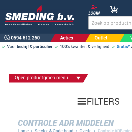
LOGIN
0594 612 260
Acties
Outlet
Voor
bedrijf
&
particulier
100%
kwaliteit & veiligheid
Gratis*
Open productgroep menu
FILTERS
CONTROLE ADR MIDDELEN
Home
Service & Onderhoud
Overig
Controle ADR mid