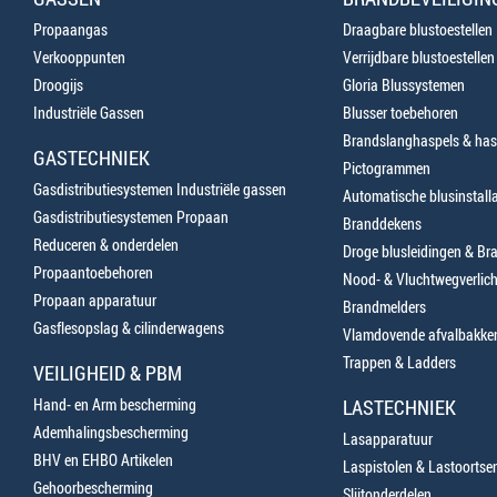
Propaangas
Draagbare blustoestellen
Verkooppunten
Verrijdbare blustoestellen
Droogijs
Gloria Blussystemen
Industriële Gassen
Blusser toebehoren
Brandslanghaspels & has
GASTECHNIEK
Pictogrammen
Gasdistributiesystemen Industriële gassen
Automatische blusinstalla
Gasdistributiesystemen Propaan
Branddekens
Reduceren & onderdelen
Droge blusleidingen & B
Propaantoebehoren
Nood- & Vluchtwegverlich
Propaan apparatuur
Brandmelders
Gasflesopslag & cilinderwagens
Vlamdovende afvalbakke
Trappen & Ladders
VEILIGHEID & PBM
Hand- en Arm bescherming
LASTECHNIEK
Ademhalingsbescherming
Lasapparatuur
BHV en EHBO Artikelen
Laspistolen & Lastoortse
Gehoorbescherming
Slijtonderdelen