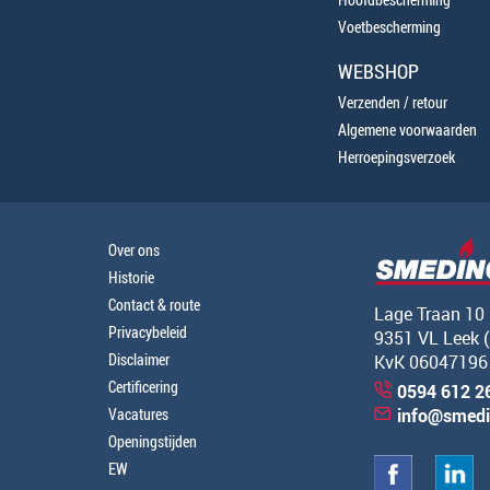
Voetbescherming
WEBSHOP
Verzenden / retour
Algemene voorwaarden
Herroepingsverzoek
Over ons
Historie
Contact & route
Lage Traan 10
Privacybeleid
9351 VL Leek 
Disclaimer
KvK 06047196
Certificering
0594 612 2
Vacatures
info@smedi
Openingstijden
EW