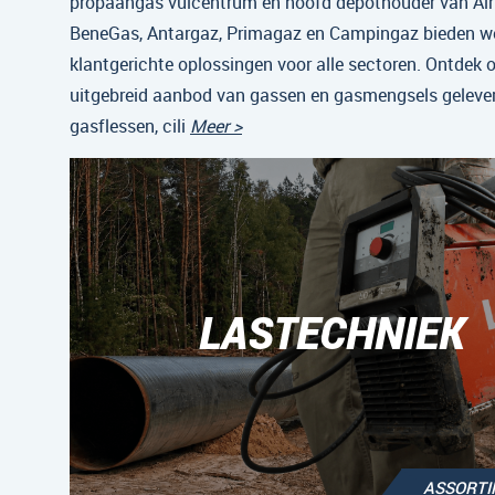
propaangas vulcentrum en hoofd depothouder van Air 
BeneGas, Antargaz, Primagaz en Campingaz bieden w
klantgerichte oplossingen voor alle sectoren. Ontdek 
uitgebreid aanbod van gassen en gasmengsels gelever
gasflessen, cili
Meer >
LASTECHNIEK
ASSORT