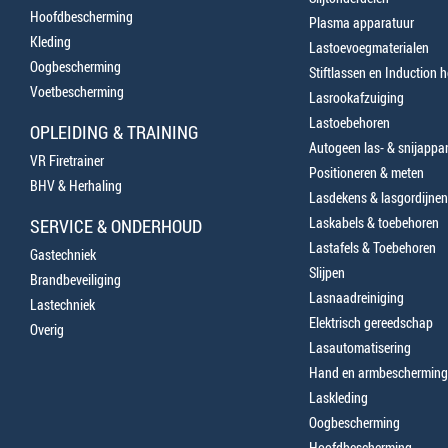
Hoofdbescherming
Plasma apparatuur
Kleding
Lastoevoegmaterialen
Oogbescherming
Stiftlassen en Induction 
Voetbescherming
Lasrookafzuiging
Lastoebehoren
OPLEIDING & TRAINING
Autogeen las- & snijappa
VR Firetrainer
Positioneren & meten
BHV & Herhaling
Lasdekens & lasgordijnen
Laskabels & toebehoren
SERVICE & ONDERHOUD
Lastafels & Toebehoren
Gastechniek
Slijpen
Brandbeveiliging
Lasnaadreiniging
Lastechniek
Elektrisch gereedschap
Overig
Lasautomatisering
Hand en armbescherming
Laskleding
Oogbescherming
Hoofdbescherming