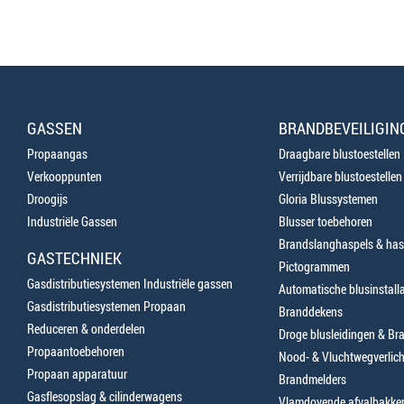
GASSEN
BRANDBEVEILIGIN
Propaangas
Draagbare blustoestellen
Verkooppunten
Verrijdbare blustoestellen
Droogijs
Gloria Blussystemen
Industriële Gassen
Blusser toebehoren
Brandslanghaspels & has
GASTECHNIEK
Pictogrammen
Gasdistributiesystemen Industriële gassen
Automatische blusinstalla
Gasdistributiesystemen Propaan
Branddekens
Reduceren & onderdelen
Droge blusleidingen & B
Propaantoebehoren
Nood- & Vluchtwegverlich
Propaan apparatuur
Brandmelders
Gasflesopslag & cilinderwagens
Vlamdovende afvalbakke