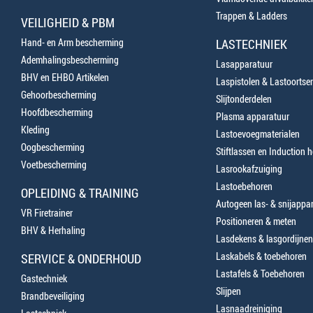
Trappen & Ladders
VEILIGHEID & PBM
Hand- en Arm bescherming
LASTECHNIEK
Ademhalingsbescherming
Lasapparatuur
BHV en EHBO Artikelen
Laspistolen & Lastoortse
Gehoorbescherming
Slijtonderdelen
Hoofdbescherming
Plasma apparatuur
Kleding
Lastoevoegmaterialen
Oogbescherming
Stiftlassen en Induction 
Voetbescherming
Lasrookafzuiging
Lastoebehoren
OPLEIDING & TRAINING
Autogeen las- & snijappa
VR Firetrainer
Positioneren & meten
BHV & Herhaling
Lasdekens & lasgordijnen
Laskabels & toebehoren
SERVICE & ONDERHOUD
Lastafels & Toebehoren
Gastechniek
Slijpen
Brandbeveiliging
Lasnaadreiniging