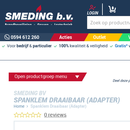
LOGIN
0594 612 260
Acties
Outlet
Voor
bedrijf
&
particulier
100%
kwaliteit & veiligheid
Gratis*
Open productgroep menu
Deel deze
SMEDING BV
SPANKLEM DRAAIBAAR (ADAPTER)
Home
Spanklem Draaibaar (Adapter)
0 reviews
Ga