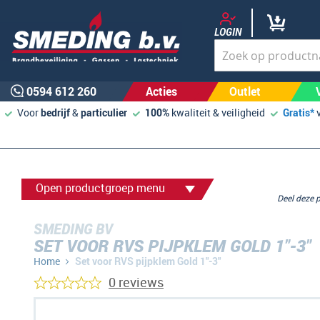
LOGIN
0594 612 260
Acties
Outlet
Voor
bedrijf
&
particulier
100%
kwaliteit & veiligheid
Gratis*
Open productgroep menu
Deel deze
SMEDING BV
SET VOOR RVS PIJPKLEM GOLD 1"-3"
Home
Set voor RVS pijpklem Gold 1"-3"
0 reviews
Ga