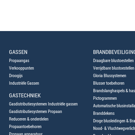
GASSEN
BRANDBEVEILIGIN
Propaangas
Draagbare blustoestellen
Verkooppunten
Verrijdbare blustoestellen
Droogijs
Gloria Blussystemen
Industriële Gassen
Blusser toebehoren
Brandslanghaspels & has
GASTECHNIEK
Pictogrammen
Gasdistributiesystemen Industriële gassen
Automatische blusinstalla
Gasdistributiesystemen Propaan
Branddekens
Reduceren & onderdelen
Droge blusleidingen & B
Propaantoebehoren
Nood- & Vluchtwegverlich
Propaan apparatuur