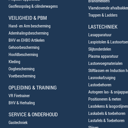
Brandmelders
Gasflesopslag & cilinderwagens
Vlamdovende afvalbakke
Trappen & Ladders
VEILIGHEID & PBM
Hand- en Arm bescherming
LASTECHNIEK
Ademhalingsbescherming
Lasapparatuur
BHV en EHBO Artikelen
Laspistolen & Lastoortse
Gehoorbescherming
Slijtonderdelen
Hoofdbescherming
Plasma apparatuur
Kleding
Lastoevoegmaterialen
Oogbescherming
Stiftlassen en Induction 
Voetbescherming
Lasrookafzuiging
Lastoebehoren
OPLEIDING & TRAINING
Autogeen las- & snijappa
VR Firetrainer
Positioneren & meten
BHV & Herhaling
Lasdekens & lasgordijnen
Laskabels & toebehoren
SERVICE & ONDERHOUD
Lastafels & Toebehoren
Gastechniek
Slijpen