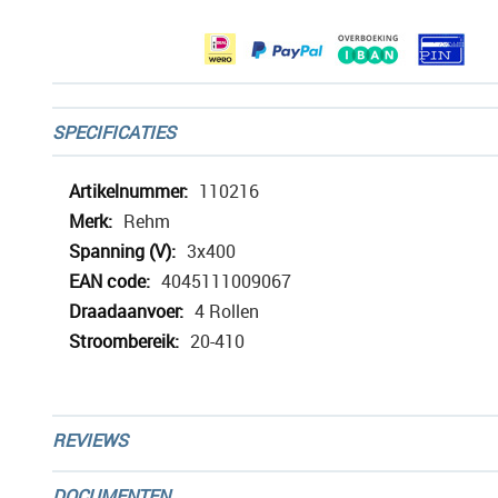
gallerij
SPECIFICATIES
Meer
110216
informatie
Rehm
3x400
4045111009067
4 Rollen
20-410
REVIEWS
DOCUMENTEN