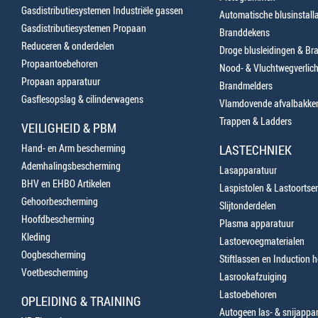
Gasdistributiesystemen Industriële gassen
Automatische blusinstalla
Gasdistributiesystemen Propaan
Branddekens
Reduceren & onderdelen
Droge blusleidingen & B
Propaantoebehoren
Nood- & Vluchtwegverlich
Propaan apparatuur
Brandmelders
Gasflesopslag & cilinderwagens
Vlamdovende afvalbakke
Trappen & Ladders
VEILIGHEID & PBM
Hand- en Arm bescherming
LASTECHNIEK
Ademhalingsbescherming
Lasapparatuur
BHV en EHBO Artikelen
Laspistolen & Lastoortse
Gehoorbescherming
Slijtonderdelen
Hoofdbescherming
Plasma apparatuur
Kleding
Lastoevoegmaterialen
Oogbescherming
Stiftlassen en Induction 
Voetbescherming
Lasrookafzuiging
Lastoebehoren
OPLEIDING & TRAINING
Autogeen las- & snijappa