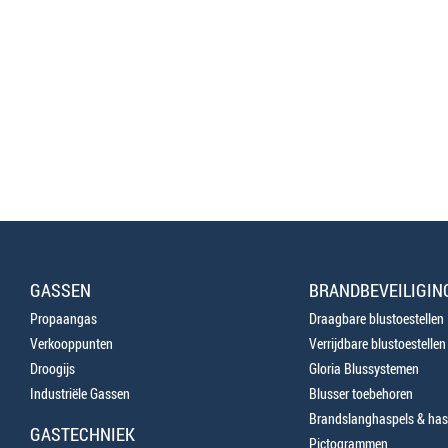
GASSEN
BRANDBEVEILIGIN
Propaangas
Draagbare blustoestellen
Verkooppunten
Verrijdbare blustoestellen
Droogijs
Gloria Blussystemen
Industriële Gassen
Blusser toebehoren
Brandslanghaspels & has
GASTECHNIEK
Pictogrammen