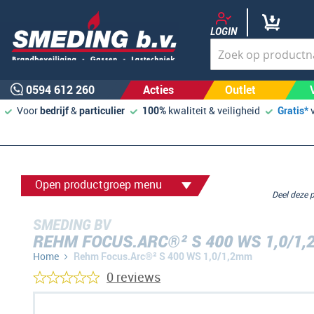
LOGIN
0594 612 260
Acties
Outlet
Voor
bedrijf
&
particulier
100%
kwaliteit & veiligheid
Gratis*
Open productgroep menu
Deel deze
SMEDING BV
REHM FOCUS.ARC®² S 400 WS 1,0/1
Home
Rehm Focus.Arc®² S 400 WS 1,0/1,2mm
0 reviews
Ga