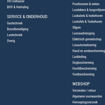
VR Firetrainer
Positioneren & meten
BHV & Herhaling
Lasdekens & lasgordijnen
Laskabels & toebehoren
SERVICE & ONDERHOUD
Lastafels & Toebehoren
Gastechniek
Slijpen
Brandbeveiliging
Lasnaadreiniging
Lastechniek
Elektrisch gereedschap
Overig
Lasautomatisering
Hand en armbescherming
Laskleding
Oogbescherming
Hoofdbescherming
Voetbescherming
WEBSHOP
Verzenden / retour
Algemene voorwaarden
Herroepingsverzoek