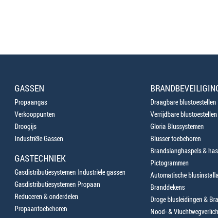
GASSEN
BRANDBEVEILIGIN
Propaangas
Draagbare blustoestellen
Verkooppunten
Verrijdbare blustoestellen
Droogijs
Gloria Blussystemen
Industriële Gassen
Blusser toebehoren
Brandslanghaspels & has
GASTECHNIEK
Pictogrammen
Gasdistributiesystemen Industriële gassen
Automatische blusinstalla
Gasdistributiesystemen Propaan
Branddekens
Reduceren & onderdelen
Droge blusleidingen & B
Propaantoebehoren
Nood- & Vluchtwegverlich