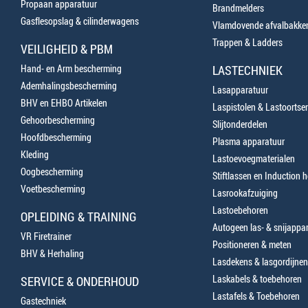
Propaan apparatuur
Brandmelders
Gasflesopslag & cilinderwagens
Vlamdovende afvalbakke
Trappen & Ladders
VEILIGHEID & PBM
Hand- en Arm bescherming
LASTECHNIEK
Ademhalingsbescherming
Lasapparatuur
BHV en EHBO Artikelen
Laspistolen & Lastoortse
Gehoorbescherming
Slijtonderdelen
Hoofdbescherming
Plasma apparatuur
Kleding
Lastoevoegmaterialen
Oogbescherming
Stiftlassen en Induction 
Voetbescherming
Lasrookafzuiging
Lastoebehoren
OPLEIDING & TRAINING
Autogeen las- & snijappa
VR Firetrainer
Positioneren & meten
BHV & Herhaling
Lasdekens & lasgordijnen
Laskabels & toebehoren
SERVICE & ONDERHOUD
Lastafels & Toebehoren
Gastechniek