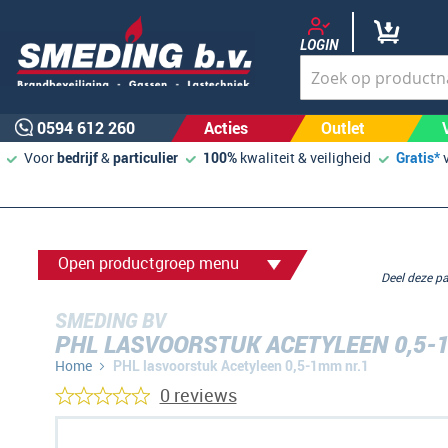
LOGIN
0594 612 260
Acties
Outlet
Voor
bedrijf
&
particulier
100%
kwaliteit & veiligheid
Gratis*
Open productgroep menu
Deel deze 
SMEDING BV
PHL LASVOORSTUK ACETYLEEN 0,5-
Home
PHL lasvoorstuk Acetyleen 0,5-1mm nr.1
0 reviews
Ga