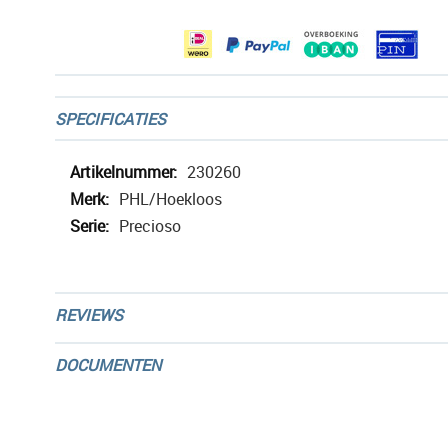
gallerij
SPECIFICATIES
Meer
230260
informatie
PHL/Hoekloos
Precioso
REVIEWS
DOCUMENTEN