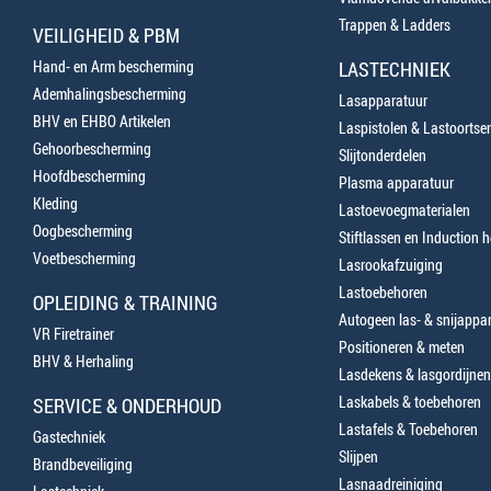
Trappen & Ladders
VEILIGHEID & PBM
Hand- en Arm bescherming
LASTECHNIEK
Ademhalingsbescherming
Lasapparatuur
BHV en EHBO Artikelen
Laspistolen & Lastoortse
Gehoorbescherming
Slijtonderdelen
Hoofdbescherming
Plasma apparatuur
Kleding
Lastoevoegmaterialen
Oogbescherming
Stiftlassen en Induction 
Voetbescherming
Lasrookafzuiging
Lastoebehoren
OPLEIDING & TRAINING
Autogeen las- & snijappa
VR Firetrainer
Positioneren & meten
BHV & Herhaling
Lasdekens & lasgordijnen
Laskabels & toebehoren
SERVICE & ONDERHOUD
Lastafels & Toebehoren
Gastechniek
Slijpen
Brandbeveiliging
Lasnaadreiniging