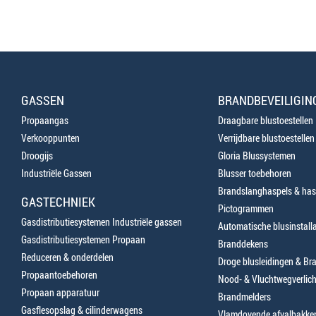
GASSEN
BRANDBEVEILIGIN
Propaangas
Draagbare blustoestellen
Verkooppunten
Verrijdbare blustoestellen
Droogijs
Gloria Blussystemen
Industriële Gassen
Blusser toebehoren
Brandslanghaspels & has
GASTECHNIEK
Pictogrammen
Gasdistributiesystemen Industriële gassen
Automatische blusinstalla
Gasdistributiesystemen Propaan
Branddekens
Reduceren & onderdelen
Droge blusleidingen & B
Propaantoebehoren
Nood- & Vluchtwegverlich
Propaan apparatuur
Brandmelders
Gasflesopslag & cilinderwagens
Vlamdovende afvalbakke