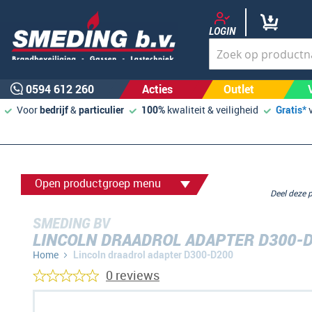
LOGIN
0594 612 260
Acties
Outlet
Voor
bedrijf
&
particulier
100%
kwaliteit & veiligheid
Gratis*
Open productgroep menu
Deel deze
SMEDING BV
LINCOLN DRAADROL ADAPTER D300-
Home
Lincoln draadrol adapter D300-D200
0 reviews
Ga