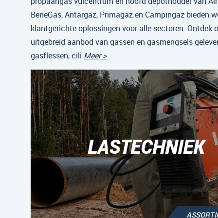
propaangas vulcentrum en hoofd depothouder van Air 
BeneGas, Antargaz, Primagaz en Campingaz bieden w
klantgerichte oplossingen voor alle sectoren. Ontdek 
uitgebreid aanbod van gassen en gasmengsels gelever
gasflessen, cili
Meer >
LASTECHNIEK
ASSORT