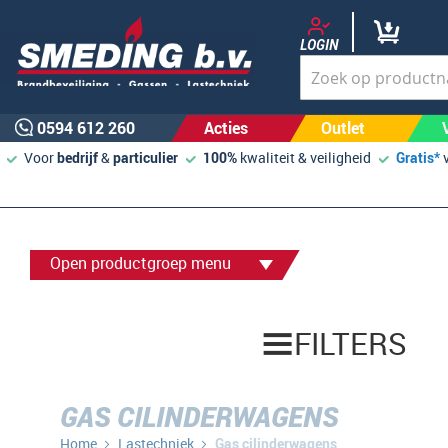
LOGIN
0594 612 260
Acties
Outlet
Voor
bedrijf
&
particulier
100%
kwaliteit & veiligheid
Gratis*
Open productgroep menu
FILTERS
GAS CILINDERWAGENS
Home
Lastechniek
Gas cilinderwagens