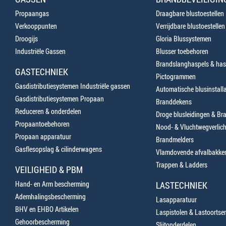
Propaangas
Draagbare blustoestellen
Verkooppunten
Verrijdbare blustoestellen
Droogijs
Gloria Blussystemen
Industriële Gassen
Blusser toebehoren
Brandslanghaspels & has
GASTECHNIEK
Pictogrammen
Gasdistributiesystemen Industriële gassen
Automatische blusinstalla
Gasdistributiesystemen Propaan
Branddekens
Reduceren & onderdelen
Droge blusleidingen & B
Propaantoebehoren
Nood- & Vluchtwegverlich
Propaan apparatuur
Brandmelders
Gasflesopslag & cilinderwagens
Vlamdovende afvalbakke
Trappen & Ladders
VEILIGHEID & PBM
Hand- en Arm bescherming
LASTECHNIEK
Ademhalingsbescherming
Lasapparatuur
BHV en EHBO Artikelen
Laspistolen & Lastoortse
Gehoorbescherming
Slijtonderdelen