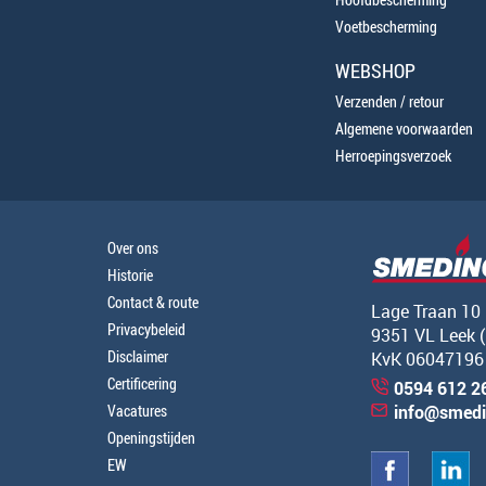
Voetbescherming
WEBSHOP
Verzenden / retour
Algemene voorwaarden
Herroepingsverzoek
Over ons
Historie
Contact & route
Lage Traan 10
Privacybeleid
9351 VL Leek 
Disclaimer
KvK 06047196
Certificering
0594 612 2
Vacatures
info@smedi
Openingstijden
EW