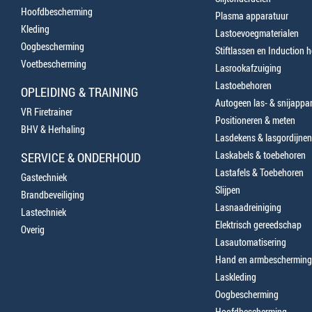
Hoofdbescherming
Plasma apparatuur
Kleding
Lastoevoegmaterialen
Oogbescherming
Stiftlassen en Induction 
Voetbescherming
Lasrookafzuiging
Lastoebehoren
OPLEIDING & TRAINING
Autogeen las- & snijappa
VR Firetrainer
Positioneren & meten
BHV & Herhaling
Lasdekens & lasgordijnen
Laskabels & toebehoren
SERVICE & ONDERHOUD
Lastafels & Toebehoren
Gastechniek
Slijpen
Brandbeveiliging
Lasnaadreiniging
Lastechniek
Elektrisch gereedschap
Overig
Lasautomatisering
Hand en armbescherming
Laskleding
Oogbescherming
Hoofdbescherming