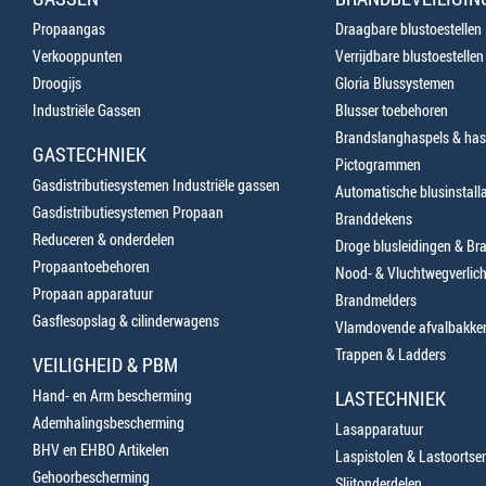
Propaangas
Draagbare blustoestellen
Verkooppunten
Verrijdbare blustoestellen
Droogijs
Gloria Blussystemen
Industriële Gassen
Blusser toebehoren
Brandslanghaspels & has
GASTECHNIEK
Pictogrammen
Gasdistributiesystemen Industriële gassen
Automatische blusinstalla
Gasdistributiesystemen Propaan
Branddekens
Reduceren & onderdelen
Droge blusleidingen & B
Propaantoebehoren
Nood- & Vluchtwegverlich
Propaan apparatuur
Brandmelders
Gasflesopslag & cilinderwagens
Vlamdovende afvalbakke
Trappen & Ladders
VEILIGHEID & PBM
Hand- en Arm bescherming
LASTECHNIEK
Ademhalingsbescherming
Lasapparatuur
BHV en EHBO Artikelen
Laspistolen & Lastoortse
Gehoorbescherming
Slijtonderdelen