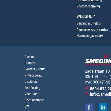
Voetbescherming
WEBSHOP
Verzenden / retour
Algemene voorwaarden
Herroepingsverzoek
Over ons
Historie
Contact & route
Lage Traan 10
Privacybeleid
9351 VL Leek 
Disclaimer
KvK 06047196
Certificering
0594 612 2
Vacatures
info@smedi
Openingstijden
EW