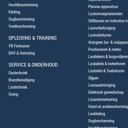
Hoofdbescherming
Plasma apparatuur
Kleding
Lastoevoegmaterialen
Oogbescherming
Stiftlassen en Induction 
Voetbescherming
Lasrookafzuiging
Lastoebehoren
OPLEIDING & TRAINING
Autogeen las- & snijappa
VR Firetrainer
Positioneren & meten
BHV & Herhaling
Lasdekens & lasgordijnen
Laskabels & toebehoren
SERVICE & ONDERHOUD
Lastafels & Toebehoren
Gastechniek
Slijpen
Brandbeveiliging
Lasnaadreiniging
Lastechniek
Elektrisch gereedschap
Overig
Lasautomatisering
Hand en armbescherming
Laskleding
Oogbescherming
Hoofdbescherming