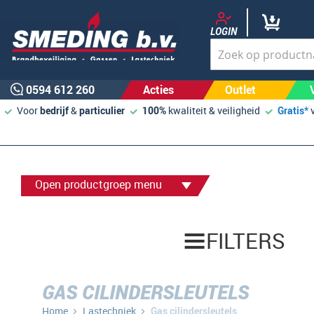
LOGIN
0594 612 260
Acties
Outlet
Voor
bedrijf
&
particulier
100%
kwaliteit & veiligheid
Gratis*
Open productgroep menu
FILTERS
GAS CILINDERSLEUTELS
Home
Lastechniek
Gas cilindersleutels