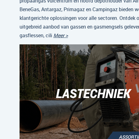
propaangas vulcentrum en hoofd depothouder van Air 
BeneGas, Antargaz, Primagaz en Campingaz bieden w
klantgerichte oplossingen voor alle sectoren. Ontdek 
uitgebreid aanbod van gassen en gasmengsels gelever
gasflessen, cili
Meer >
LASTECHNIEK
ASSORT