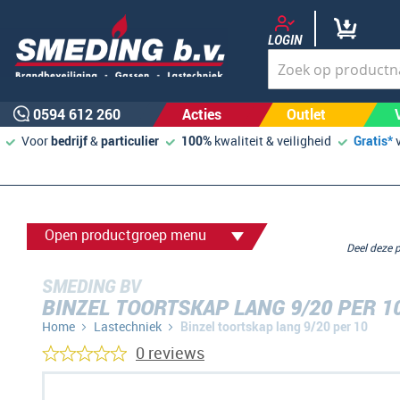
LOGIN
0594 612 260
Acties
Outlet
Voor
bedrijf
&
particulier
100%
kwaliteit & veiligheid
Gratis*
Open productgroep menu
Deel deze
SMEDING BV
BINZEL TOORTSKAP LANG 9/20 PER 1
Home
Lastechniek
Binzel toortskap lang 9/20 per 10
0 reviews
Ga