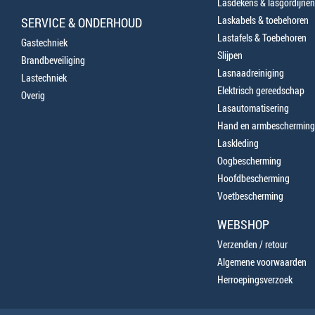
Lasdekens & lasgordijnen
Laskabels & toebehoren
SERVICE & ONDERHOUD
Lastafels & Toebehoren
Gastechniek
Slijpen
Brandbeveiliging
Lasnaadreiniging
Lastechniek
Elektrisch gereedschap
Overig
Lasautomatisering
Hand en armbescherming
Laskleding
Oogbescherming
Hoofdbescherming
Voetbescherming
WEBSHOP
Verzenden / retour
Algemene voorwaarden
Herroepingsverzoek