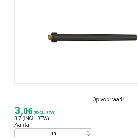
naar
het
einde
van
de
afbeeldingen-
gallerij
Ga
naar
Op voorraad!
het
3,
06
begin
(EXCL. BTW)
3.7
(INCL. BTW)
van
Aantal
de
afbeeldingen-