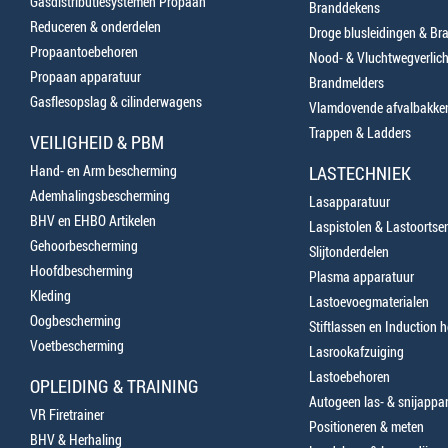
Gasdistributiesystemen Propaan
Branddekens
Reduceren & onderdelen
Droge blusleidingen & B
Propaantoebehoren
Nood- & Vluchtwegverlich
Propaan apparatuur
Brandmelders
Gasflesopslag & cilinderwagens
Vlamdovende afvalbakke
Trappen & Ladders
VEILIGHEID & PBM
Hand- en Arm bescherming
LASTECHNIEK
Ademhalingsbescherming
Lasapparatuur
BHV en EHBO Artikelen
Laspistolen & Lastoortse
Gehoorbescherming
Slijtonderdelen
Hoofdbescherming
Plasma apparatuur
Kleding
Lastoevoegmaterialen
Oogbescherming
Stiftlassen en Induction 
Voetbescherming
Lasrookafzuiging
Lastoebehoren
OPLEIDING & TRAINING
Autogeen las- & snijappa
VR Firetrainer
Positioneren & meten
BHV & Herhaling