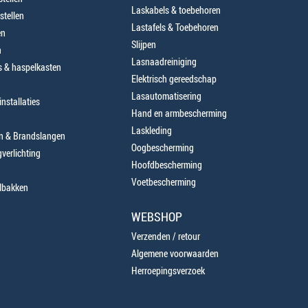
Laskabels & toebehoren
stellen
Lastafels & Toebehoren
en
Slijpen
n
Lasnaadreiniging
 & haspelkasten
Elektrisch gereedschap
Lasautomatisering
nstallaties
Hand en armbescherming
Laskleding
en & Brandslangen
Oogbescherming
verlichting
Hoofdbescherming
Voetbescherming
lbakken
WEBSHOP
Verzenden / retour
Algemene voorwaarden
Herroepingsverzoek