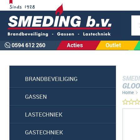
Zoe
0594 612 260
Acties
Outlet
SMEDI
BRANDBEVEILIGING
GLOO
Home
GASSEN
Ga
LASTECHNIEK
naar
het
GASTECHNIEK
einde