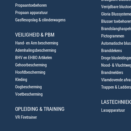
Propaantoebehoren
Verrijdbare blustoe
Propaan apparatuur
Gloria Blussystem
Gasflesopslag & cilinderwagens
Blusser toebehore
Brandslanghaspels
VEILIGHEID & PBM
Pictogrammen
Hand- en Arm bescherming
Automatische blusi
Ademhalingsbescherming
Branddekens
BHV en EHBO Artikelen
Droge blusleiding
Gehoorbescherming
Nood- & Vluchtweg
Hoofdbescherming
Brandmelders
Kleding
Vlamdovende afva
Oogbescherming
Trappen & Ladders
Voetbescherming
LASTECHNIEK
OPLEIDING & TRAINING
Lasapparatuur
VR Firetrainer