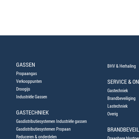
GASSEN
BHV & Herhaling
Propaangas
SERVICE & O
Verkooppunten
Droogijs
Gastechniek
Industriële Gassen
Brandbeveiliging
Lastechniek
GASTECHNIEK
Overig
Gasdistributiesystemen Industriële gassen
BRANDBEVEIL
Gasdistributiesystemen Propaan
Reduceren & onderdelen
Draagbare blustoes