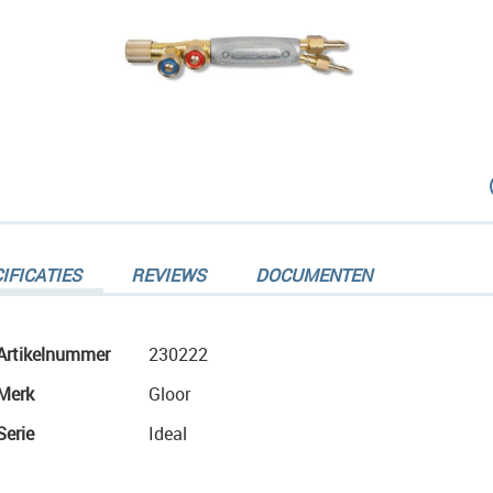
dingen-
IFICATIES
REVIEWS
DOCUMENTEN
Meer
Artikelnummer
230222
informatie
Merk
Gloor
dingen-
Serie
Ideal