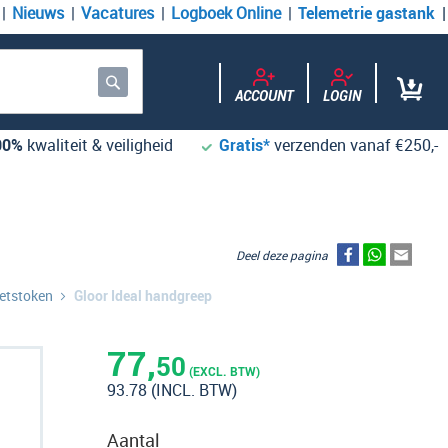
Nieuws
Vacatures
Logboek Online
Telemetrie gastank
ACCOUNT
LOGIN
Zoek
00%
kwaliteit & veiligheid
Gratis*
verzenden vanaf €250,-
Deel deze pagina
eetstoken
Gloor Ideal handgreep
77,
50
(EXCL. BTW)
93.78
(INCL. BTW)
Aantal