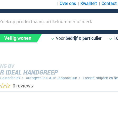
Over ons
Kwaliteit
Contact
k
Veilig wonen
Voor
bedrijf
&
particulier
1
NG BV
R IDEAL HANDGREEP
Lastechniek
Autogeen las- & snijapparatuur
Lassen, snijden en h
0 reviews