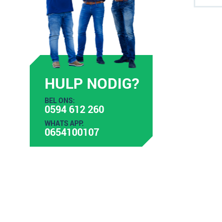
HULP NODIG?
BEL ONS:
0594 612 260
WHATS APP:
0654100107