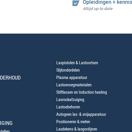
Opleidingen + kenni
Altijd up to date
Laspistolen & Lastoortsen
Slijtonderdelen
NDERHOUD
Plasma apparatuur
Lastoevoegmaterialen
Stiftlassen en Induction heating
Lasrookafzuiging
Lastoebehoren
Autogeen las- & snijapparatuur
Positioneren & meten
IGING
Lasdekens & lasgordijnen
tellen