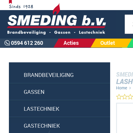
Zoe
0594 612 260
Acties
Outlet
SMEDI
BRANDBEVEILIGING
LASH
Home
GASSEN
Ga
LASTECHNIEK
naar
het
GASTECHNIEK
einde