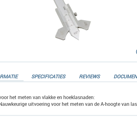
dingen-
ORMATIE
SPECIFICATIES
REVIEWS
DOCUMEN
voor het meten van vlakke en hoeklasnaden:
Nauwkeurige uitvoering voor het meten van de A-hoogte van la
dingen-