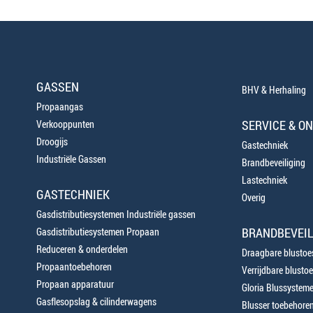
GASSEN
BHV & Herhaling
Propaangas
SERVICE & O
Verkooppunten
Droogijs
Gastechniek
Industriële Gassen
Brandbeveiliging
Lastechniek
GASTECHNIEK
Overig
Gasdistributiesystemen Industriële gassen
BRANDBEVEIL
Gasdistributiesystemen Propaan
Reduceren & onderdelen
Draagbare blustoes
Propaantoebehoren
Verrijdbare blustoe
Propaan apparatuur
Gloria Blussystem
Gasflesopslag & cilinderwagens
Blusser toebehore