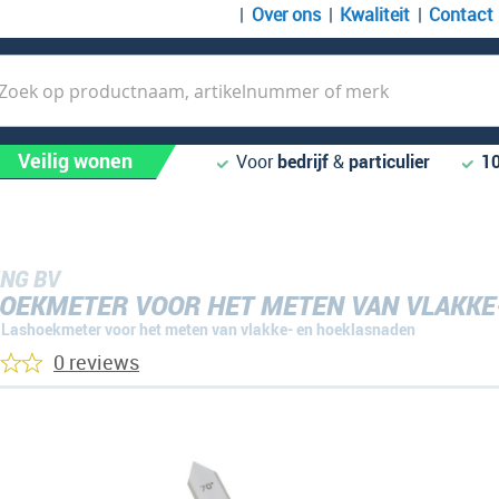
Over ons
Kwaliteit
Contact
k
Veilig wonen
Voor
bedrijf
&
particulier
1
NG BV
OEKMETER VOOR HET METEN VAN VLAKKE
Lashoekmeter voor het meten van vlakke- en hoeklasnaden
0 reviews