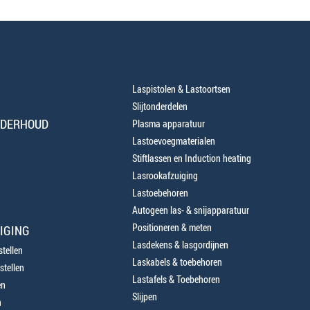
Laspistolen & Lastoortsen
Slijtonderdelen
NDERHOUD
Plasma apparatuur
Lastoevoegmaterialen
Stiftlassen en Induction heating
Lasrookafzuiging
Lastoebehoren
Autogeen las- & snijapparatuur
Positioneren & meten
IGING
Lasdekens & lasgordijnen
tellen
Laskabels & toebehoren
stellen
Lastafels & Toebehoren
en
Slijpen
n