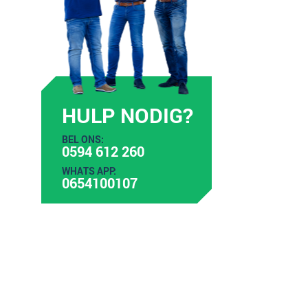
HULP NODIG?
BEL ONS:
0594 612 260
WHATS APP:
0654100107