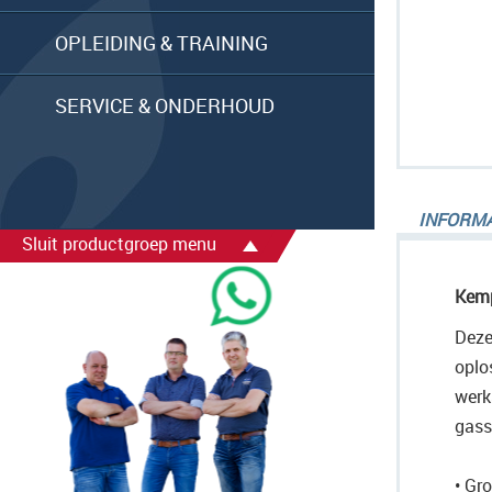
afbeelding
gallerij
OPLEIDING & TRAINING
SERVICE & ONDERHOUD
Ga
naar
INFORMA
het
Sluit productgroep menu
begin
van
Kemp
de
Deze
afbeelding
oplo
gallerij
werk
gass
• Gr