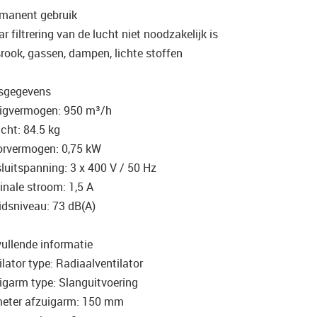
rmanent gebruik
r filtrering van de lucht niet noodzakelijk is
srook, gassen, dampen, lichte stoffen
sgegevens
igvermogen: 950 m³/h
cht: 84.5 kg
rvermogen: 0,75 kW
luitspanning: 3 x 400 V / 50 Hz
nale stroom: 1,5 A
idsniveau: 73 dB(A)
ullende informatie
ilator type: Radiaalventilator
igarm type: Slanguitvoering
eter afzuigarm: 150 mm