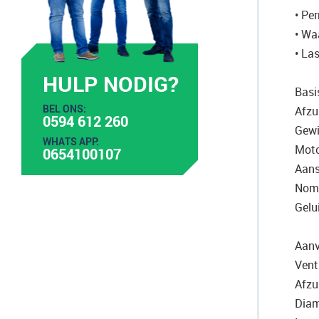
• Pe
• Waa
• La
HULP NODIG?
Basi
BEL ONS:
Afzu
0594 612 260
Gewi
WHATS APP:
Moto
0654100107
Aans
Nomi
Gelu
Aanv
Vent
Afzu
Diam