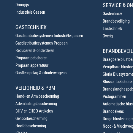
SERVICE & O
Droogijs
Industriële Gassen
Gastechniek
Brandbeveiliging
GASTECHNIEK
Lastechniek
Gasdistributiesystemen Industriële gassen
Overig
Gasdistributiesystemen Propaan
BRANDBEVEIL
Reduceren & onderdelen
Propaantoebehoren
Draagbare blustoes
Propaan apparatuur
Verrijdbare blustoe
Gasflesopslag & cilinderwagens
Gloria Blussystem
Blusser toebehore
VEILIGHEID & PBM
Brandslanghaspels
Hand- en Arm bescherming
Pictogrammen
Ademhalingsbescherming
Automatische blusi
BHV en EHBO Artikelen
Branddekens
Gehoorbescherming
Droge blusleiding
Hoofdbescherming
Nood- & Vluchtweg