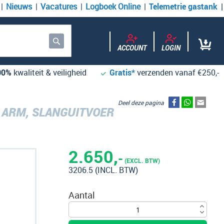
Nieuws
Vacatures
Logboek Online
Telemetrie gastank
ACCOUNT
LOGIN
Zoek
00%
kwaliteit & veiligheid
Gratis*
verzenden vanaf €250,-
Deel deze pagina
 ARM, SLANGUITVOER
2.650,
-
(EXCL. BTW)
3206.5
(INCL. BTW)
Aantal