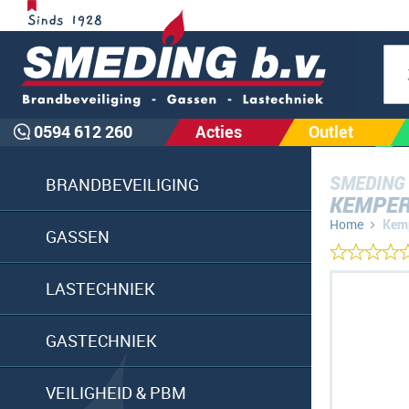
Zoe
0594 612 260
Acties
Outlet
SMEDING
BRANDBEVEILIGING
KEMPER
Home
Kemp
GASSEN
Ga
LASTECHNIEK
naar
het
GASTECHNIEK
einde
van
VEILIGHEID & PBM
de