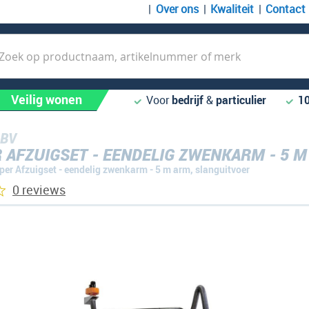
Over ons
Kwaliteit
Contact
k
Veilig wonen
Voor
bedrijf
&
particulier
1
 BV
 AFZUIGSET - EENDELIG ZWENKARM - 5 M
er Afzuigset - eendelig zwenkarm - 5 m arm, slanguitvoer
0 reviews