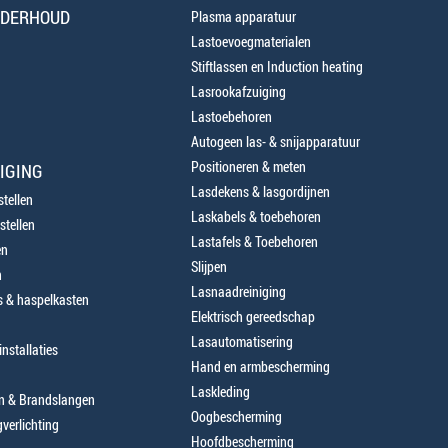
NDERHOUD
Plasma apparatuur
Lastoevoegmaterialen
Stiftlassen en Induction heating
Lasrookafzuiging
Lastoebehoren
Autogeen las- & snijapparatuur
Positioneren & meten
IGING
Lasdekens & lasgordijnen
tellen
Laskabels & toebehoren
stellen
Lastafels & Toebehoren
en
Slijpen
n
Lasnaadreiniging
 & haspelkasten
Elektrisch gereedschap
Lasautomatisering
nstallaties
Hand en armbescherming
Laskleding
en & Brandslangen
Oogbescherming
verlichting
Hoofdbescherming