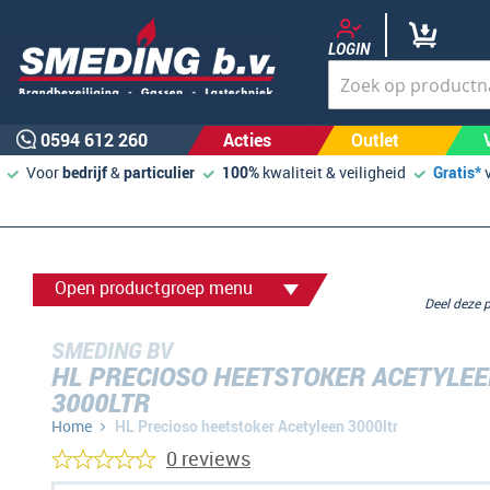
LOGIN
0594 612 260
Acties
Outlet
Voor
bedrijf
&
particulier
100%
kwaliteit & veiligheid
Gratis*
Open productgroep menu
Deel deze
SMEDING BV
HL PRECIOSO HEETSTOKER ACETYLE
3000LTR
Home
HL Precioso heetstoker Acetyleen 3000ltr
0 reviews