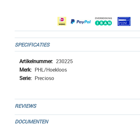
afbeeldingen-
gallerij
SPECIFICATIES
Meer
230225
informatie
PHL/Hoekloos
Precioso
REVIEWS
DOCUMENTEN