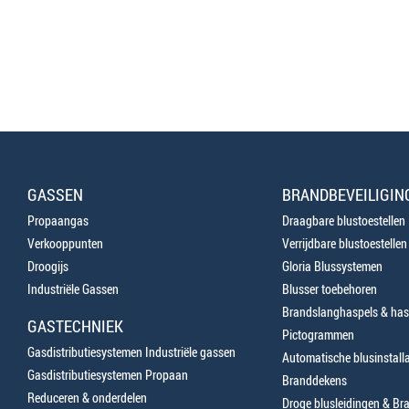
GASSEN
BRANDBEVEILIGIN
Propaangas
Draagbare blustoestellen
Verkooppunten
Verrijdbare blustoestellen
Droogijs
Gloria Blussystemen
Industriële Gassen
Blusser toebehoren
Brandslanghaspels & has
GASTECHNIEK
Pictogrammen
Gasdistributiesystemen Industriële gassen
Automatische blusinstalla
Gasdistributiesystemen Propaan
Branddekens
Reduceren & onderdelen
Droge blusleidingen & B