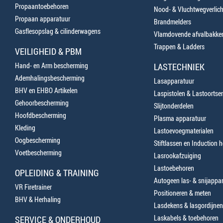
Propaantoebehoren
Nood- & Vluchtwegverlich
Propaan apparatuur
Brandmelders
Gasflesopslag & cilinderwagens
Vlamdovende afvalbakke
Trappen & Ladders
VEILIGHEID & PBM
Hand- en Arm bescherming
LASTECHNIEK
Ademhalingsbescherming
Lasapparatuur
BHV en EHBO Artikelen
Laspistolen & Lastoortse
Gehoorbescherming
Slijtonderdelen
Hoofdbescherming
Plasma apparatuur
Kleding
Lastoevoegmaterialen
Oogbescherming
Stiftlassen en Induction 
Voetbescherming
Lasrookafzuiging
Lastoebehoren
OPLEIDING & TRAINING
Autogeen las- & snijappa
VR Firetrainer
Positioneren & meten
BHV & Herhaling
Lasdekens & lasgordijnen
Laskabels & toebehoren
SERVICE & ONDERHOUD