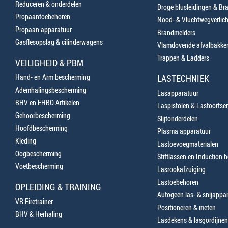
Reduceren & onderdelen
Droge blusleidingen & B
Propaantoebehoren
Nood- & Vluchtwegverlich
Propaan apparatuur
Brandmelders
Gasflesopslag & cilinderwagens
Vlamdovende afvalbakke
Trappen & Ladders
VEILIGHEID & PBM
Hand- en Arm bescherming
LASTECHNIEK
Ademhalingsbescherming
Lasapparatuur
BHV en EHBO Artikelen
Laspistolen & Lastoortse
Gehoorbescherming
Slijtonderdelen
Hoofdbescherming
Plasma apparatuur
Kleding
Lastoevoegmaterialen
Oogbescherming
Stiftlassen en Induction 
Voetbescherming
Lasrookafzuiging
Lastoebehoren
OPLEIDING & TRAINING
Autogeen las- & snijappa
VR Firetrainer
Positioneren & meten
BHV & Herhaling
Lasdekens & lasgordijnen