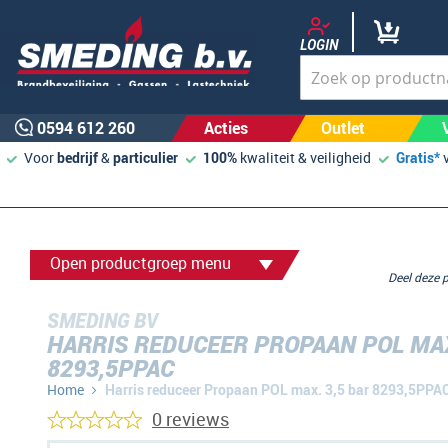
LOGIN
0594 612 260
Acties
Outlet
Voor
bedrijf
&
particulier
100%
kwaliteit & veiligheid
Gratis*
Open productgroep menu
Deel deze
SMEDING BV
HARRIS REDUCEER PROPAAN POL MAX
8293,5PPAC
Home
Harris reduceer Propaan POL max. 3,5 bar 8293,5PPA
0 reviews