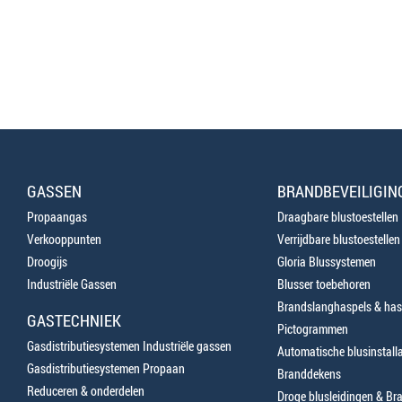
GASSEN
BRANDBEVEILIGIN
Propaangas
Draagbare blustoestellen
Verkooppunten
Verrijdbare blustoestellen
Droogijs
Gloria Blussystemen
Industriële Gassen
Blusser toebehoren
Brandslanghaspels & has
GASTECHNIEK
Pictogrammen
Gasdistributiesystemen Industriële gassen
Automatische blusinstalla
Gasdistributiesystemen Propaan
Branddekens
Reduceren & onderdelen
Droge blusleidingen & B