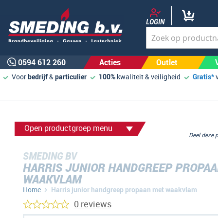
LOGIN
0594 612 260
Acties
Outlet
Voor
bedrijf
&
particulier
100%
kwaliteit & veiligheid
Gratis*
Open productgroep menu
Deel deze
SMEDING BV
HARRIS JUNIOR HANDGREEP PROPAA
WAAKVLAM
Home
Harris junior handgreep propaan met waakvlam
0 reviews