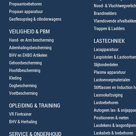
Propaantoebehoren
Nood- & Vluchtwegverlich
Propaan apparatuur
Brandmelders
Gasflesopslag & cilinderwagens
Vlamdovende afvalbakke
Trappen & Ladders
VEILIGHEID & PBM
Hand- en Arm bescherming
LASTECHNIEK
Ademhalingsbescherming
Lasapparatuur
BHV en EHBO Artikelen
Laspistolen & Lastoortse
Gehoorbescherming
Slijtonderdelen
Hoofdbescherming
Plasma apparatuur
Kleding
Lastoevoegmaterialen
Oogbescherming
Stiftlassen en Induction 
Voetbescherming
Lasrookafzuiging
Lastoebehoren
OPLEIDING & TRAINING
Autogeen las- & snijappa
VR Firetrainer
Positioneren & meten
BHV & Herhaling
Lasdekens & lasgordijnen
Laskabels & toebehoren
SERVICE & ONDERHOUD