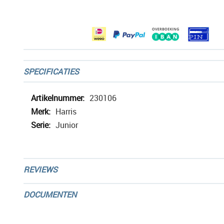
afbeeldingen-
gallerij
SPECIFICATIES
Meer
230106
informatie
Harris
Junior
REVIEWS
DOCUMENTEN