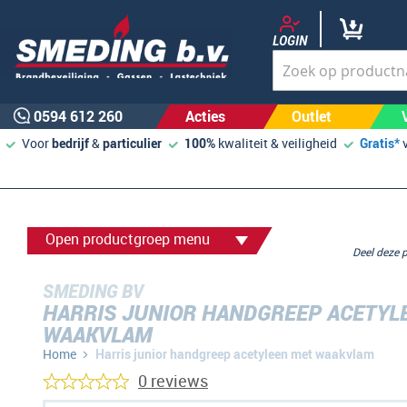
LOGIN
0594 612 260
Acties
Outlet
Voor
bedrijf
&
particulier
100%
kwaliteit & veiligheid
Gratis*
Open productgroep menu
Deel deze
SMEDING BV
HARRIS JUNIOR HANDGREEP ACETYL
WAAKVLAM
Home
Harris junior handgreep acetyleen met waakvlam
0 reviews