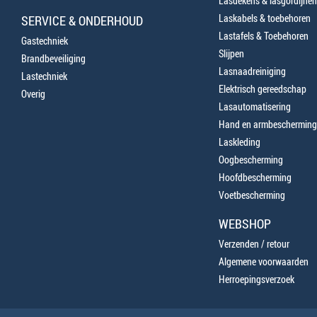
Lasdekens & lasgordijnen
Laskabels & toebehoren
SERVICE & ONDERHOUD
Lastafels & Toebehoren
Gastechniek
Slijpen
Brandbeveiliging
Lasnaadreiniging
Lastechniek
Elektrisch gereedschap
Overig
Lasautomatisering
Hand en armbescherming
Laskleding
Oogbescherming
Hoofdbescherming
Voetbescherming
WEBSHOP
Verzenden / retour
Algemene voorwaarden
Herroepingsverzoek