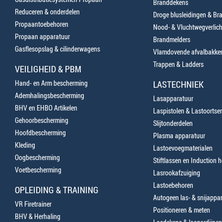
Branddekens
Reduceren & onderdelen
Droge blusleidingen & B
Propaantoebehoren
Nood- & Vluchtwegverlich
Propaan apparatuur
Brandmelders
Gasflesopslag & cilinderwagens
Vlamdovende afvalbakke
Trappen & Ladders
VEILIGHEID & PBM
Hand- en Arm bescherming
LASTECHNIEK
Ademhalingsbescherming
Lasapparatuur
BHV en EHBO Artikelen
Laspistolen & Lastoortse
Gehoorbescherming
Slijtonderdelen
Hoofdbescherming
Plasma apparatuur
Kleding
Lastoevoegmaterialen
Oogbescherming
Stiftlassen en Induction 
Voetbescherming
Lasrookafzuiging
Lastoebehoren
OPLEIDING & TRAINING
Autogeen las- & snijappa
VR Firetrainer
Positioneren & meten
BHV & Herhaling