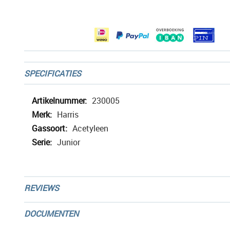
afbeeldingen-
gallerij
SPECIFICATIES
Meer
230005
informatie
Harris
Acetyleen
Junior
REVIEWS
DOCUMENTEN