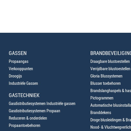
GASSEN
BRANDBEVEILIGIN
Propaangas
Draagbare blustoestellen
Verkooppunten
Verrijdbare blustoestellen
Droogijs
Gloria Blussystemen
Industriële Gassen
Blusser toebehoren
Brandslanghaspels & has
GASTECHNIEK
Pictogrammen
Gasdistributiesystemen Industriële gassen
Automatische blusinstalla
Gasdistributiesystemen Propaan
Branddekens
Reduceren & onderdelen
Droge blusleidingen & B
Propaantoebehoren
Nood- & Vluchtwegverlich