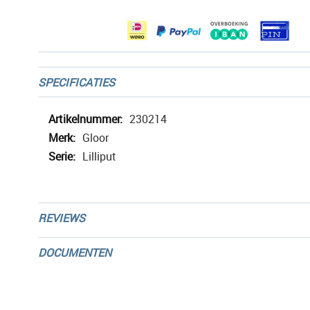
gallerij
SPECIFICATIES
Meer
230214
informatie
Gloor
Lilliput
REVIEWS
DOCUMENTEN