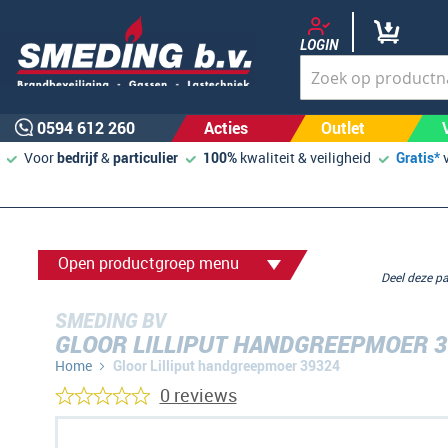
LOGIN
0594 612 260
Acties
Outlet
Voor
bedrijf
&
particulier
100%
kwaliteit & veiligheid
Gratis*
Open productgroep menu
Deel deze 
SMEDING BV
GLOOR LILLIPUT HANDGREEPMOER 3
Home
Gloor Lilliput handgreepmoer 39324
0 reviews
Ga