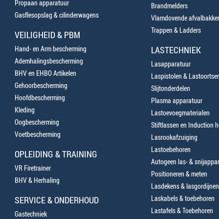
Propaan apparatuur
Brandmelders
Gasflesopslag & cilinderwagens
Vlamdovende afvalbakke
Trappen & Ladders
VEILIGHEID & PBM
Hand- en Arm bescherming
LASTECHNIEK
Ademhalingsbescherming
Lasapparatuur
BHV en EHBO Artikelen
Laspistolen & Lastoortse
Gehoorbescherming
Slijtonderdelen
Hoofdbescherming
Plasma apparatuur
Kleding
Lastoevoegmaterialen
Oogbescherming
Stiftlassen en Induction 
Voetbescherming
Lasrookafzuiging
Lastoebehoren
OPLEIDING & TRAINING
Autogeen las- & snijappa
VR Firetrainer
Positioneren & meten
BHV & Herhaling
Lasdekens & lasgordijnen
Laskabels & toebehoren
SERVICE & ONDERHOUD
Lastafels & Toebehoren
Gastechniek