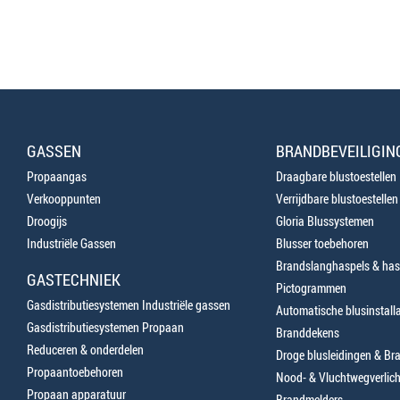
GASSEN
BRANDBEVEILIGIN
Propaangas
Draagbare blustoestellen
Verkooppunten
Verrijdbare blustoestellen
Droogijs
Gloria Blussystemen
Industriële Gassen
Blusser toebehoren
Brandslanghaspels & has
GASTECHNIEK
Pictogrammen
Gasdistributiesystemen Industriële gassen
Automatische blusinstalla
Gasdistributiesystemen Propaan
Branddekens
Reduceren & onderdelen
Droge blusleidingen & B
Propaantoebehoren
Nood- & Vluchtwegverlich
Propaan apparatuur
Brandmelders