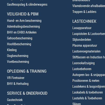
Gasflesopslag & cilinderwagens
Vlamdovende afvalbakke
Trappen & Ladders
VEILIGHEID & PBM
Hand- en Arm bescherming
LASTECHNIEK
Ademhalingsbescherming
Lasapparatuur
BHV en EHBO Artikelen
Laspistolen & Lastoortse
Gehoorbescherming
Slijtonderdelen
Hoofdbescherming
Plasma apparatuur
Kleding
Lastoevoegmaterialen
Oogbescherming
Stiftlassen en Induction 
Voetbescherming
Lasrookafzuiging
Lastoebehoren
OPLEIDING & TRAINING
Autogeen las- & snijappa
VR Firetrainer
Positioneren & meten
BHV & Herhaling
Lasdekens & lasgordijnen
Laskabels & toebehoren
SERVICE & ONDERHOUD
Lastafels & Toebehoren
Gastechniek
Slijpen