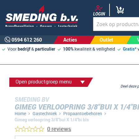
LOGIN
0594 612 260
Acties
Outlet
Voor
bedrijf
&
particulier
100%
kwaliteit & veiligheid
Gratis*
Open productgroep menu
Deel deze
SMEDING BV
GIMEG VERLOOPRING 3/8"BUI X 1/4"B
Home
Gastechniek
Propaantoebehoren
Gimeg verloopring 3/8"bui X 1/4"bi bls
0 reviews
Ga