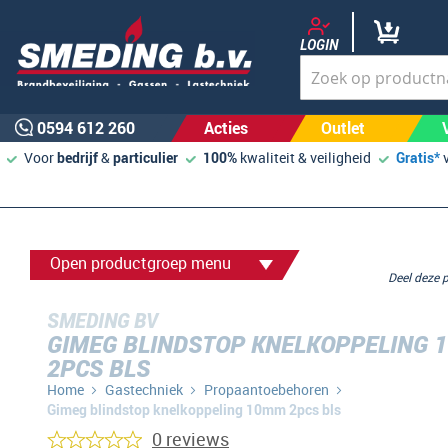
LOGIN
0594 612 260
Acties
Outlet
Voor
bedrijf
&
particulier
100%
kwaliteit & veiligheid
Gratis*
Open productgroep menu
Deel deze
SMEDING BV
GIMEG BLINDSTOP KNELKOPPELING 
2PCS BLS
Home
Gastechniek
Propaantoebehoren
Gimeg blindstop knelkoppeling 10mm 2pcs bls
0 reviews