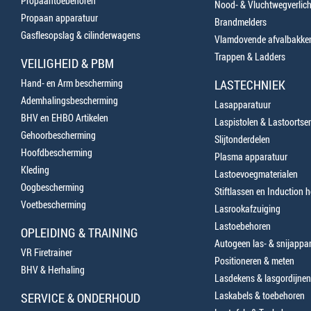
Propaantoebehoren
Nood- & Vluchtwegverlich
Propaan apparatuur
Brandmelders
Gasflesopslag & cilinderwagens
Vlamdovende afvalbakke
Trappen & Ladders
VEILIGHEID & PBM
Hand- en Arm bescherming
LASTECHNIEK
Ademhalingsbescherming
Lasapparatuur
BHV en EHBO Artikelen
Laspistolen & Lastoortse
Gehoorbescherming
Slijtonderdelen
Hoofdbescherming
Plasma apparatuur
Kleding
Lastoevoegmaterialen
Oogbescherming
Stiftlassen en Induction 
Voetbescherming
Lasrookafzuiging
Lastoebehoren
OPLEIDING & TRAINING
Autogeen las- & snijappa
VR Firetrainer
Positioneren & meten
BHV & Herhaling
Lasdekens & lasgordijnen
Laskabels & toebehoren
SERVICE & ONDERHOUD