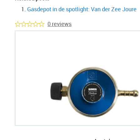
Gasdepot in de spotlight: Van der Zee Joure
0 reviews
Ga
naar
het
einde
van
de
afbeeldingen-
gallerij
Ga
naar