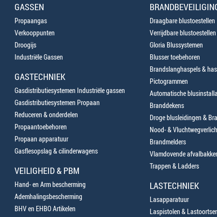
GASSEN
BRANDBEVEILIGIN
Propaangas
Draagbare blustoestellen
Verkooppunten
Verrijdbare blustoestellen
Droogijs
Gloria Blussystemen
Industriële Gassen
Blusser toebehoren
Brandslanghaspels & has
GASTECHNIEK
Pictogrammen
Gasdistributiesystemen Industriële gassen
Automatische blusinstalla
Gasdistributiesystemen Propaan
Branddekens
Reduceren & onderdelen
Droge blusleidingen & B
Propaantoebehoren
Nood- & Vluchtwegverlich
Propaan apparatuur
Brandmelders
Gasflesopslag & cilinderwagens
Vlamdovende afvalbakke
Trappen & Ladders
VEILIGHEID & PBM
Hand- en Arm bescherming
LASTECHNIEK
Ademhalingsbescherming
Lasapparatuur
BHV en EHBO Artikelen
Laspistolen & Lastoortse