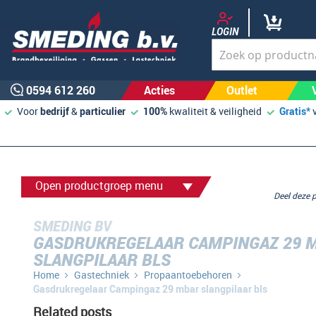
LOGIN
0594 612 260
Acties
Outlet
Voor
bedrijf
&
particulier
100%
kwaliteit & veiligheid
Gratis*
Open productgroep menu
Deel deze
SMEDING BV
GASDRUKREGELAAR CAMPINGAZ 29 
SLANGPILAAR BLS
Home
Gastechniek
Propaantoebehoren
Gasdrukregelaar Campingaz 29 mbar slangpilaar bls
Related posts