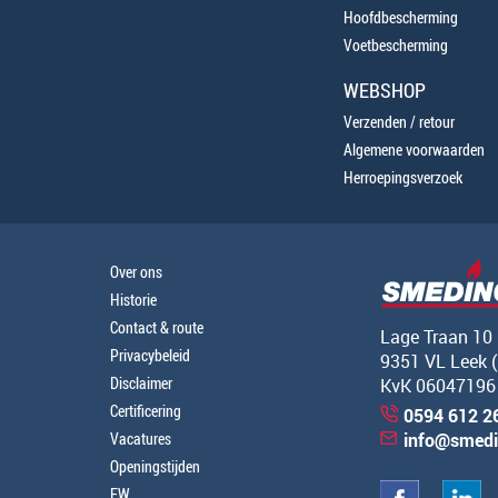
Hoofdbescherming
Voetbescherming
WEBSHOP
Verzenden / retour
Algemene voorwaarden
Herroepingsverzoek
Over ons
Historie
Contact & route
Lage Traan 10
Privacybeleid
9351 VL Leek 
Disclaimer
KvK 06047196
Certificering
0594 612 2
Vacatures
info@smedi
Openingstijden
EW