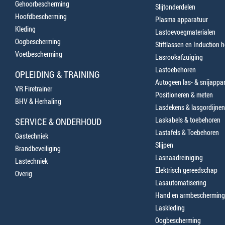
Gehoorbescherming
Slijtonderdelen
Hoofdbescherming
Plasma apparatuur
Kleding
Lastoevoegmaterialen
Oogbescherming
Stiftlassen en Induction 
Voetbescherming
Lasrookafzuiging
Lastoebehoren
OPLEIDING & TRAINING
Autogeen las- & snijappa
VR Firetrainer
Positioneren & meten
BHV & Herhaling
Lasdekens & lasgordijnen
Laskabels & toebehoren
SERVICE & ONDERHOUD
Lastafels & Toebehoren
Gastechniek
Slijpen
Brandbeveiliging
Lasnaadreiniging
Lastechniek
Elektrisch gereedschap
Overig
Lasautomatisering
Hand en armbescherming
Laskleding
Oogbescherming