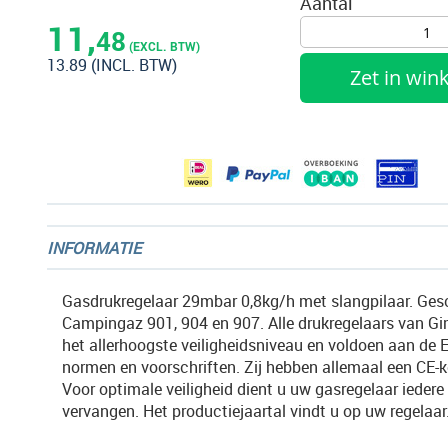
Aantal
het
11,
48
begin
(EXCL. BTW)
13.89
(INCL. BTW)
van
Zet in wi
de
afbeeldingen-
gallerij
INFORMATIE
Gasdrukregelaar 29mbar 0,8kg/h met slangpilaar. Ges
Campingaz 901, 904 en 907. Alle drukregelaars van Gi
het allerhoogste veiligheidsniveau en voldoen aan de 
normen en voorschriften. Zij hebben allemaal een CE-
Voor optimale veiligheid dient u uw gasregelaar iedere 
vervangen. Het productiejaartal vindt u op uw regelaar