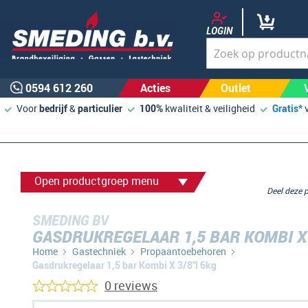
LOGIN
0594 612 260
Acties
Outlet
Voor
bedrijf
&
particulier
100%
kwaliteit & veiligheid
Gratis*
Open productgroep menu
Deel deze
SMEDING BV
GASDRUKREGELAAR 1,5 BAR KOMBI X 
Home
Gastechniek
Propaantoebehoren
Gasdrukregelaar 1,5 bar Kombi X 3/8"l 6kg
0 reviews
Ga