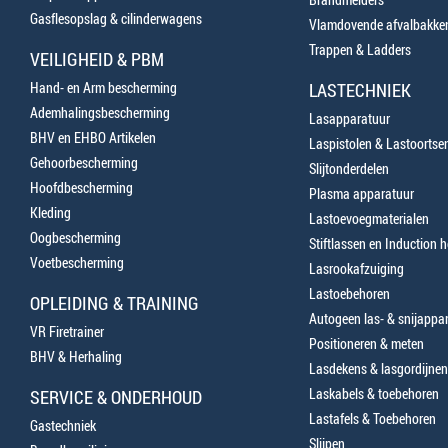
Gasflesopslag & cilinderwagens
Vlamdovende afvalbakke
Trappen & Ladders
VEILIGHEID & PBM
Hand- en Arm bescherming
LASTECHNIEK
Ademhalingsbescherming
Lasapparatuur
BHV en EHBO Artikelen
Laspistolen & Lastoortse
Gehoorbescherming
Slijtonderdelen
Hoofdbescherming
Plasma apparatuur
Kleding
Lastoevoegmaterialen
Oogbescherming
Stiftlassen en Induction 
Voetbescherming
Lasrookafzuiging
Lastoebehoren
OPLEIDING & TRAINING
Autogeen las- & snijappa
VR Firetrainer
Positioneren & meten
BHV & Herhaling
Lasdekens & lasgordijnen
Laskabels & toebehoren
SERVICE & ONDERHOUD
Lastafels & Toebehoren
Gastechniek
Slijpen