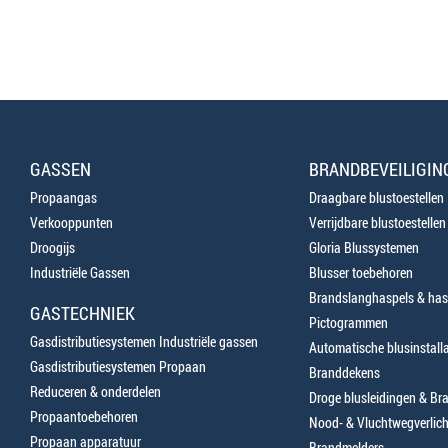
GASSEN
BRANDBEVEILIGIN
Propaangas
Draagbare blustoestellen
Verkooppunten
Verrijdbare blustoestellen
Droogijs
Gloria Blussystemen
Industriële Gassen
Blusser toebehoren
Brandslanghaspels & has
GASTECHNIEK
Pictogrammen
Gasdistributiesystemen Industriële gassen
Automatische blusinstalla
Gasdistributiesystemen Propaan
Branddekens
Reduceren & onderdelen
Droge blusleidingen & B
Propaantoebehoren
Nood- & Vluchtwegverlich
Propaan apparatuur
Brandmelders