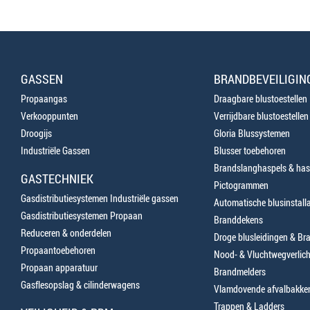
GASSEN
BRANDBEVEILIGIN
Propaangas
Draagbare blustoestellen
Verkooppunten
Verrijdbare blustoestellen
Droogijs
Gloria Blussystemen
Industriële Gassen
Blusser toebehoren
Brandslanghaspels & has
GASTECHNIEK
Pictogrammen
Gasdistributiesystemen Industriële gassen
Automatische blusinstalla
Gasdistributiesystemen Propaan
Branddekens
Reduceren & onderdelen
Droge blusleidingen & B
Propaantoebehoren
Nood- & Vluchtwegverlich
Propaan apparatuur
Brandmelders
Gasflesopslag & cilinderwagens
Vlamdovende afvalbakke
Trappen & Ladders