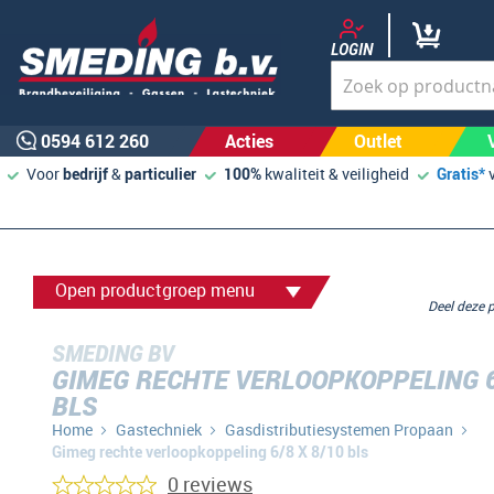
LOGIN
0594 612 260
Acties
Outlet
Voor
bedrijf
&
particulier
100%
kwaliteit & veiligheid
Gratis*
Open productgroep menu
Deel deze
SMEDING BV
GIMEG RECHTE VERLOOPKOPPELING 6/
BLS
Home
Gastechniek
Gasdistributiesystemen Propaan
Gimeg rechte verloopkoppeling 6/8 X 8/10 bls
0 reviews