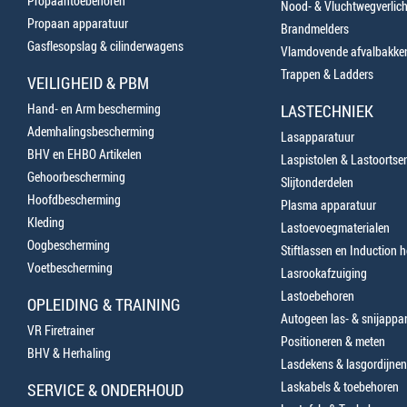
Propaantoebehoren
Nood- & Vluchtwegverlich
Propaan apparatuur
Brandmelders
Gasflesopslag & cilinderwagens
Vlamdovende afvalbakke
Trappen & Ladders
VEILIGHEID & PBM
Hand- en Arm bescherming
LASTECHNIEK
Ademhalingsbescherming
Lasapparatuur
BHV en EHBO Artikelen
Laspistolen & Lastoortse
Gehoorbescherming
Slijtonderdelen
Hoofdbescherming
Plasma apparatuur
Kleding
Lastoevoegmaterialen
Oogbescherming
Stiftlassen en Induction 
Voetbescherming
Lasrookafzuiging
Lastoebehoren
OPLEIDING & TRAINING
Autogeen las- & snijappa
VR Firetrainer
Positioneren & meten
BHV & Herhaling
Lasdekens & lasgordijnen
Laskabels & toebehoren
SERVICE & ONDERHOUD