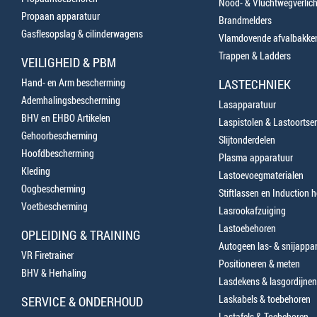
Nood- & Vluchtwegverlich
Propaan apparatuur
Brandmelders
Gasflesopslag & cilinderwagens
Vlamdovende afvalbakke
Trappen & Ladders
VEILIGHEID & PBM
Hand- en Arm bescherming
LASTECHNIEK
Ademhalingsbescherming
Lasapparatuur
BHV en EHBO Artikelen
Laspistolen & Lastoortse
Gehoorbescherming
Slijtonderdelen
Hoofdbescherming
Plasma apparatuur
Kleding
Lastoevoegmaterialen
Oogbescherming
Stiftlassen en Induction 
Voetbescherming
Lasrookafzuiging
Lastoebehoren
OPLEIDING & TRAINING
Autogeen las- & snijappa
VR Firetrainer
Positioneren & meten
BHV & Herhaling
Lasdekens & lasgordijnen
Laskabels & toebehoren
SERVICE & ONDERHOUD
Lastafels & Toebehoren