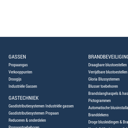
GASSEN
BRANDBEVEILIGIN
Propaangas
Draagbare blustoestellen
Verkooppunten
Verrijdbare blustoestellen
Droogijs
Gloria Blussystemen
Industriële Gassen
Blusser toebehoren
Brandslanghaspels & has
GASTECHNIEK
Pictogrammen
Gasdistributiesystemen Industriële gassen
Automatische blusinstalla
Gasdistributiesystemen Propaan
Branddekens
Reduceren & onderdelen
Droge blusleidingen & B
Propaantoebehoren