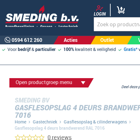
LOGIN
0594 612 260
Acties
Outlet
Voor
bedrijf
&
particulier
100%
kwaliteit & veiligheid
Gratis*
Open productgroep menu
Deel deze
SMEDING BV
GASFLESOPSLAG 4 DEURS BRANDWE
7016
Home
Gastechniek
Gasflesopslag & cilinderwagens
Gasflesopslag 4 deurs brandwerend RAL 7016
0 reviews