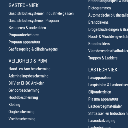
Brandslanghaspels & has
GASTECHNIEK
Pictogrammen
Gasdistributiesystemen Industriële gassen
Automatische blusinstalla
Gasdistributiesystemen Propaan
Branddekens
Reduceren & onderdelen
Droge blusleidingen & B
Propaantoebehoren
Nood- & Vluchtwegverlich
Propaan apparatuur
Brandmelders
Gasflesopslag & cilinderwagens
Vlamdovende afvalbakke
Trappen & Ladders
VEILIGHEID & PBM
Hand- en Arm bescherming
LASTECHNIEK
Ademhalingsbescherming
Lasapparatuur
BHV en EHBO Artikelen
Laspistolen & Lastoortse
Gehoorbescherming
Slijtonderdelen
Hoofdbescherming
Plasma apparatuur
Kleding
Lastoevoegmaterialen
Oogbescherming
Stiftlassen en Induction 
Voetbescherming
Lasrookafzuiging
Lastoebehoren