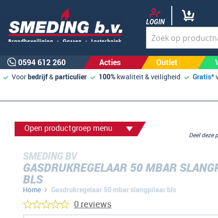
LOGIN
0594 612 260
Acties
Outlet
Voor
bedrijf
&
particulier
100%
kwaliteit & veiligheid
Gratis*
Open productgroep menu
Deel deze
SMEDING BV
GASDRUKREGELAAR 50 MBAR SLANG
BLS
Home
Gasdrukregelaar 50 mbar slangpilaar bls
0 reviews