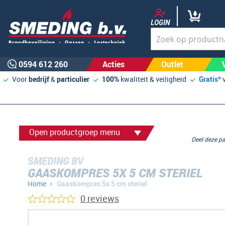
LOGIN
0594 612 260
Acties
Outlet
Voor
bedrijf
&
particulier
100%
kwaliteit & veiligheid
Gratis*
Open productgroep menu
Deel deze 
SMEDING BV
GAASKOMPRES 5X 5 CM STERIEL
Home
Gaaskompres 5x 5 cm steriel
0 reviews
Ga