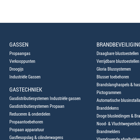
GASSEN
BRANDBEVEILIGIN
Propaangas
Draagbare blustoestellen
Verkooppunten
Verrijdbare blustoestellen
Droogijs
Gloria Blussystemen
Industriële Gassen
Blusser toebehoren
Brandslanghaspels & has
GASTECHNIEK
Pictogrammen
Gasdistributiesystemen Industriële gassen
Automatische blusinstalla
Gasdistributiesystemen Propaan
Branddekens
Reduceren & onderdelen
Droge blusleidingen & B
Propaantoebehoren
Nood- & Vluchtwegverlich
Propaan apparatuur
Brandmelders
Gasflesopslag & cilinderwagens
Vlamdovende afvalbakke