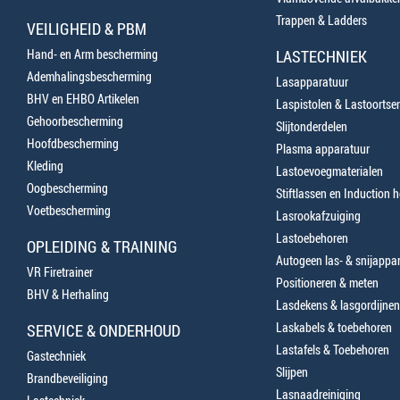
Trappen & Ladders
VEILIGHEID & PBM
Hand- en Arm bescherming
LASTECHNIEK
Ademhalingsbescherming
Lasapparatuur
BHV en EHBO Artikelen
Laspistolen & Lastoortse
Gehoorbescherming
Slijtonderdelen
Hoofdbescherming
Plasma apparatuur
Kleding
Lastoevoegmaterialen
Oogbescherming
Stiftlassen en Induction 
Voetbescherming
Lasrookafzuiging
Lastoebehoren
OPLEIDING & TRAINING
Autogeen las- & snijappa
VR Firetrainer
Positioneren & meten
BHV & Herhaling
Lasdekens & lasgordijnen
Laskabels & toebehoren
SERVICE & ONDERHOUD
Lastafels & Toebehoren
Gastechniek
Slijpen
Brandbeveiliging
Lasnaadreiniging