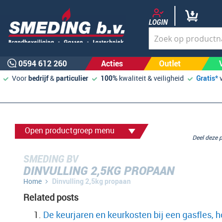
LOGIN
0594 612 260
Acties
Outlet
Voor
bedrijf
&
particulier
100%
kwaliteit & veiligheid
Gratis*
Open productgroep menu
Deel deze
SMEDING BV
DINVULLING 2,5KG PROPAAN
Home
Dinvulling 2,5kg propaan
Related posts
De keurjaren en keurkosten bij een gasfles, h