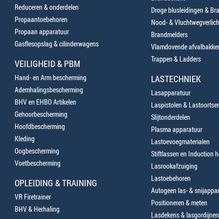
Reduceren & onderdelen
Droge blusleidingen & B
Propaantoebehoren
Nood- & Vluchtwegverlich
Propaan apparatuur
Brandmelders
Gasflesopslag & cilinderwagens
Vlamdovende afvalbakke
Trappen & Ladders
VEILIGHEID & PBM
Hand- en Arm bescherming
LASTECHNIEK
Ademhalingsbescherming
Lasapparatuur
BHV en EHBO Artikelen
Laspistolen & Lastoortse
Gehoorbescherming
Slijtonderdelen
Hoofdbescherming
Plasma apparatuur
Kleding
Lastoevoegmaterialen
Oogbescherming
Stiftlassen en Induction 
Voetbescherming
Lasrookafzuiging
Lastoebehoren
OPLEIDING & TRAINING
Autogeen las- & snijappa
VR Firetrainer
Positioneren & meten
BHV & Herhaling
Lasdekens & lasgordijnen