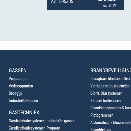
Art: 595305
ex. BTW
GASSEN
BRANDBEVEILIGIN
Propaangas
Draagbare blustoestellen
Verkooppunten
Verrijdbare blustoestellen
Droogijs
Gloria Blussystemen
Industriële Gassen
Blusser toebehoren
Brandslanghaspels & has
GASTECHNIEK
Pictogrammen
Gasdistributiesystemen Industriële gassen
Automatische blusinstalla
Gasdistributiesystemen Propaan
Branddekens