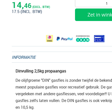
het
14,
46
begin
(EXCL. BTW)
17.5
(INCL. BTW)
van
Zet in wi
de
afbeeldingen-
gallerij
INFORMATIE
Dinvulling 2,5kg propaangas
De olijfgroene "DIN" gasfles is zonder twijfel de beken
meest populaire gasfles voor recreatief gebruik. De gas
vergeleken met andere gasflessen, veel voordeliger!! U
gasfles zelfs laten vullen. De DIN gasfles is ook verkrij
en 10,5 kg.