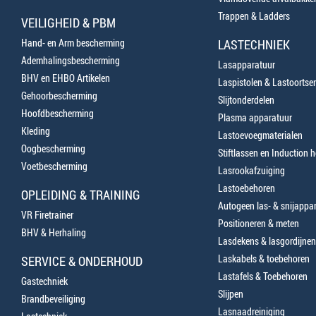
Trappen & Ladders
VEILIGHEID & PBM
Hand- en Arm bescherming
LASTECHNIEK
Ademhalingsbescherming
Lasapparatuur
BHV en EHBO Artikelen
Laspistolen & Lastoortse
Gehoorbescherming
Slijtonderdelen
Hoofdbescherming
Plasma apparatuur
Kleding
Lastoevoegmaterialen
Oogbescherming
Stiftlassen en Induction 
Voetbescherming
Lasrookafzuiging
Lastoebehoren
OPLEIDING & TRAINING
Autogeen las- & snijappa
VR Firetrainer
Positioneren & meten
BHV & Herhaling
Lasdekens & lasgordijnen
Laskabels & toebehoren
SERVICE & ONDERHOUD
Lastafels & Toebehoren
Gastechniek
Slijpen
Brandbeveiliging
Lasnaadreiniging