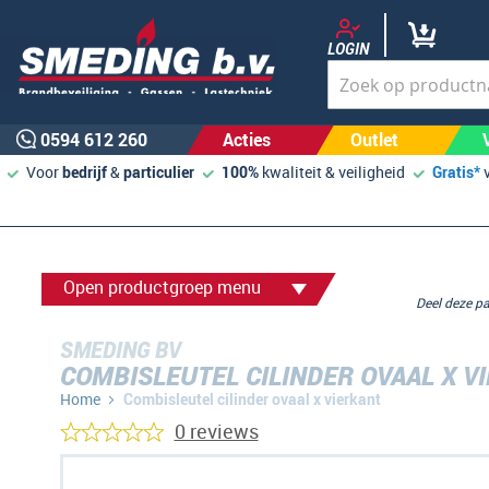
LOGIN
0594 612 260
Acties
Outlet
Voor
bedrijf
&
particulier
100%
kwaliteit & veiligheid
Gratis*
Open productgroep menu
Deel deze 
SMEDING BV
COMBISLEUTEL CILINDER OVAAL X V
Home
Combisleutel cilinder ovaal x vierkant
0 reviews
Ga