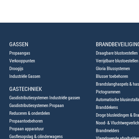
GASSEN
BRANDBEVEILIGIN
Propaangas
Draagbare blustoestellen
Verkooppunten
Verrijdbare blustoestellen
Droogijs
Gloria Blussystemen
Industriële Gassen
Blusser toebehoren
Brandslanghaspels & has
GASTECHNIEK
Pictogrammen
Gasdistributiesystemen Industriële gassen
Automatische blusinstalla
Gasdistributiesystemen Propaan
Branddekens
Reduceren & onderdelen
Droge blusleidingen & B
Propaantoebehoren
Nood- & Vluchtwegverlich
Propaan apparatuur
Brandmelders
Gasflesopslag & cilinderwagens
Vlamdovende afvalbakke